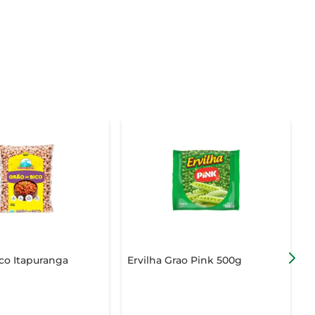
co Itapuranga
Ervilha Grao Pink 500g
C