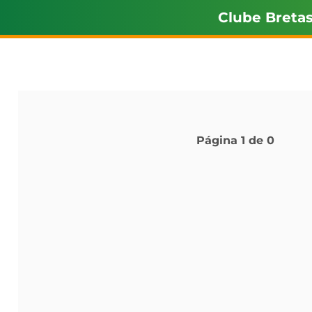
Clube Breta
Página
1
de
0