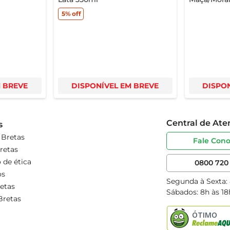
5%
off
M BREVE
DISPONÍVEL EM BREVE
DISPON
Central de At
s
 Bretas
Fale Con
retas
 de ética
0800 720 
os
Segunda à Sexta:
etas
Sábados: 8h às 18
Bretas