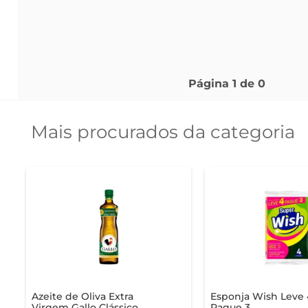
Página
1
de
0
Mais procurados da categoria
Azeite de Oliva Extra
Esponja Wish Leve 
Virgem Gallo Clássico
Pague 3