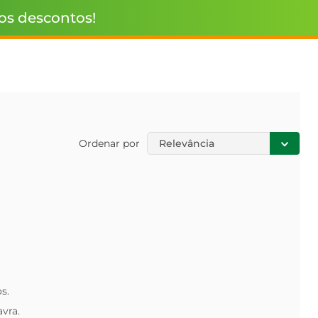
 os descontos!
Ordenar por
Relevância
s.
avra.