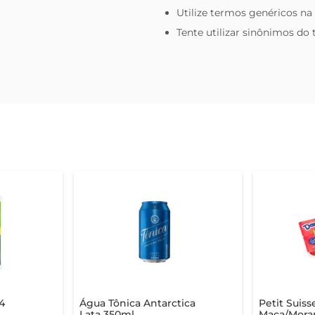
Utilize termos genéricos na
Tente utilizar sinônimos do
4
Água Tônica Antarctica
Petit Suis
Lata 350ml
Maça/Mora