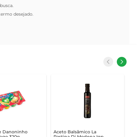
 busca.
 termo desejado.
se Danoninho
Aceto Balsâmico La
ngo 320g
Pastina Di Modena Igp