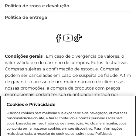
Política de troca e devolução
Política de entrega
Condições gerais
: Em caso de divergência de valores, o
valor válido é o do carrinho de compras. Fotos ilustrativas.
Compras sujeitas a confirmação de estoque. Compras
podem ser canceladas em caso de suspeita de fraude. A fim
de garantir o acesso de um maior número de clientes as
nossas promoções, a compra de produtos com preços
promocionais poderá ter sua quantidade limitada por
cliente. Os preços, ofertas e condições são exclusivos para
Cookies e Privacidade
o e-commerce e válidos durante o dia de hoje, podendo
sofrer alterações sem prévia notificação. Proibida a venda
Usamos cookies para melhorar sua experiência de navegação, otimizar as
funcionalidades do site, e trazer conteúdo e ofertas personalizadas para
de bebidas alcoólicas para menores de 18 anos, conforme
você, baseadas em seu histórico de navegação. Ao clicar em aceitar, você
Lei n.º 8069/90, art. 81, inciso II (Estatuto da Criança e do
concorda em armazenar cookies em seu dispositivo. Para informações
Adolescente). Preços e condições exclusivos para o
mais detalhadas a respeito de cookies, consulte nossa Política de