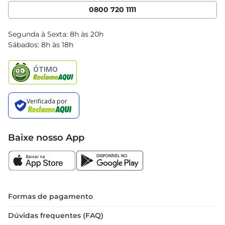
Cencosud Media
App Bretas
0800 720 1111
Clube Bretas
Blog Bretas
Segunda à Sexta: 8h às 20h
Black Friday
Sábados: 8h às 18h
Natal
Baixe nosso App
Formas de pagamento
Dúvidas frequentes (FAQ)