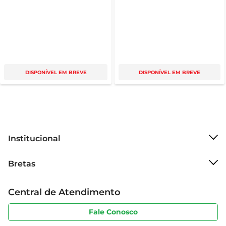
DISPONÍVEL EM BREVE
DISPONÍVEL EM BREVE
Institucional
Sobre o Bretas
Bretas
Grupo Cencosud
Trabalhe conosco
Cartão Bretas
Central de Atendimento
Sobre privacidade
Produtos Bretas
Portal do fornecedor
Código de ética
Fale Conosco
Nossas Lojas
Serviços