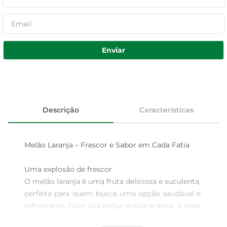
Enviar
Descrição
Características
Melão Laranja – Frescor e Sabor em Cada Fatia

Uma explosão de frescor  

O melão laranja é uma fruta deliciosa e suculenta, 
perfeita para quem busca uma opção saudável e 
refrescante. Com sua polpa macia e doce, é ideal 
para ser consumido in natura, em saladas de 