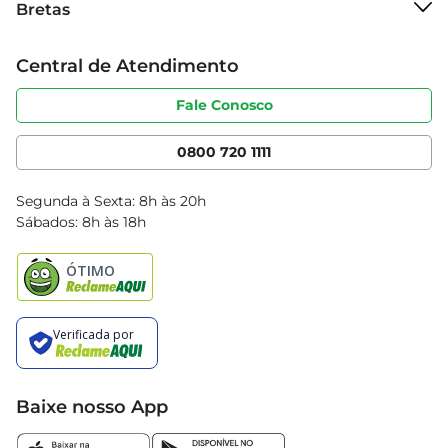
Bretas
Grupo Cencosud
Trabalhe conosco
Cartão Bretas
Central de Atendimento
Sobre privacidade
Produtos Bretas
Portal do fornecedor
Código de ética
Fale Conosco
Nossas Lojas
Serviços
Cencosud Media
App Bretas
0800 720 1111
Clube Bretas
Blog Bretas
Segunda à Sexta: 8h às 20h
Black Friday
Sábados: 8h às 18h
Natal
Baixe nosso App