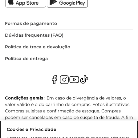
Formas de pagamento
Dúvidas frequentes (FAQ)
Política de troca e devolução
Política de entrega
Condições gerais
: Em caso de divergência de valores, o
valor válido é o do carrinho de compras. Fotos ilustrativas.
Compras sujeitas a confirmação de estoque. Compras
podem ser canceladas em caso de suspeita de fraude. A fim
de garantir o acesso de um maior número de clientes as
Cookies e Privacidade
nossas promoções, a compra de produtos com preços
promocionais poderá ter sua quantidade limitada por