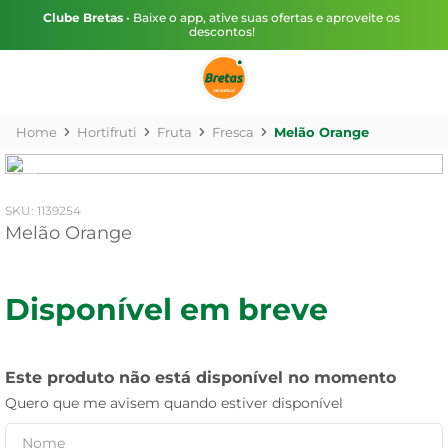
Clube Bretas
• Baixe o app, ative suas ofertas e aproveite os
descontos!
Hortifruti
Fruta
Fresca
Melão Orange
:
1139254
Melão Orange
Disponível em breve
Este produto não está disponível no momento
Quero que me avisem quando estiver disponível