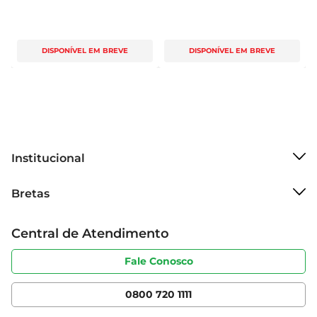
DISPONÍVEL EM BREVE
DISPONÍVEL EM BREVE
Institucional
Sobre o Bretas
Bretas
Grupo Cencosud
Trabalhe conosco
Cartão Bretas
Central de Atendimento
Sobre privacidade
Produtos Bretas
Portal do fornecedor
Código de ética
Fale Conosco
Nossas Lojas
Serviços
Cencosud Media
App Bretas
0800 720 1111
Clube Bretas