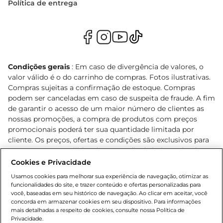
Política de entrega
Condições gerais
: Em caso de divergência de valores, o
valor válido é o do carrinho de compras. Fotos ilustrativas.
Compras sujeitas a confirmação de estoque. Compras
podem ser canceladas em caso de suspeita de fraude. A fim
de garantir o acesso de um maior número de clientes as
nossas promoções, a compra de produtos com preços
promocionais poderá ter sua quantidade limitada por
cliente. Os preços, ofertas e condições são exclusivos para
o e-commerce e válidos durante o dia de hoje, podendo
sofrer alterações sem prévia notificação. Proibida a venda
Cookies e Privacidade
de bebidas alcoólicas para menores de 18 anos, conforme
Usamos cookies para melhorar sua experiência de navegação, otimizar as
Lei n.º 8069/90, art. 81, inciso II (Estatuto da Criança e do
funcionalidades do site, e trazer conteúdo e ofertas personalizadas para
Adolescente). Preços e condições exclusivos para o
você, baseadas em seu histórico de navegação. Ao clicar em aceitar, você
concorda em armazenar cookies em seu dispositivo. Para informações
, podendo sofrer alterações sem aviso
www.bretas.com.br
mais detalhadas a respeito de cookies, consulte nossa Política de
prévio. O valor mínimo para as compras on-line é de R$
Privacidade.