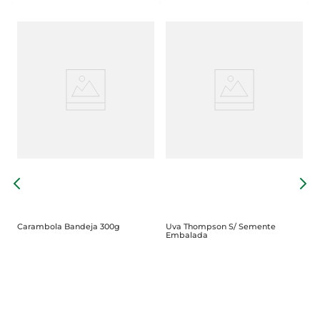
L
Carambola Bandeja 300g
Uva Thompson S/ Semente
Embalada