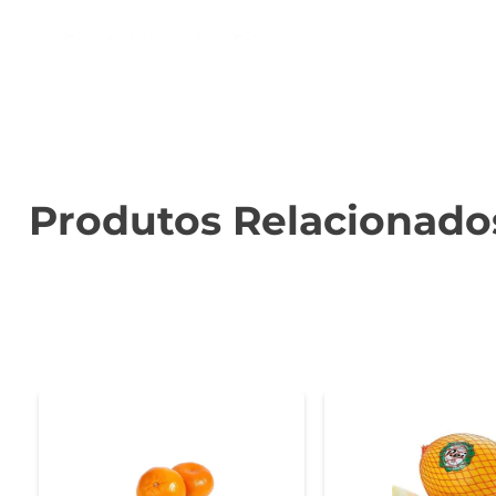
Características e benefícios  

Este melão é conhecido por sua casca fina e rede car
vibrante, rica em água, o que a torna uma excelente 
sistema imunológico.

Sugestões de uso  

O melão doce redinha pode ser utilizado de diversas m
Produtos Relacionado
prato leve e refrescante. Outra opção é utilizá-lo em
pode ser a base perfeita para drinks tropicais.

Conservação e manuseio  

Para manter a frescura do melão, recomenda-se armaze
preservar seu sabor e textura. Assim, você garante que 