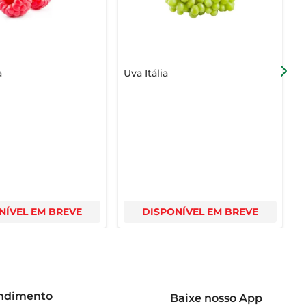
a
Uva Itália
L
NÍVEL EM BREVE
DISPONÍVEL EM BREVE
endimento
Baixe nosso App