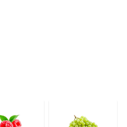
ica sua maturação ideal. A polpa é de um tom amarelo 
aminas A e C, contribuindo para a saúde da pele e do 
binando com folhas verdes e um toque de limão para um 
natural e saudável. Para os amantes de coquetéis, ele 
nservar na geladeira, em um recipiente fechado, para 