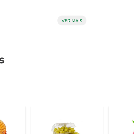
acterística, que não apenas embeleza a fruta, mas também ind
VER MAIS
opção para hidratação. Além disso, o melão é uma fonte de vit
aneiras na culinária. Experimente adicioná-lo a saladas, com
s
 sobremesas, como sorvetes ou smoothies, garantindo um toque 
ná-lo em local fresco e arejado. Após cortado, o ideal é co
cada fatia mantenha sua suculência e doçura.