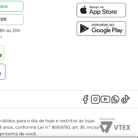
osco
1111
 8h às 20h
h
álidos para o dia de hoje e restritos às lojas
anos, conforme Lei n.º 8069/90, art. 81, inciso
s próxima de você.