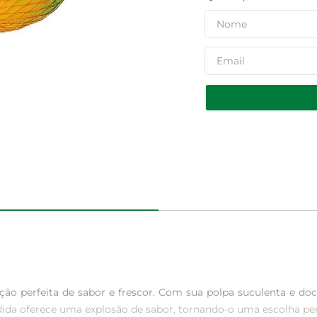
o perfeita de sabor e frescor. Com sua polpa suculenta e doce
da oferece uma explosão de sabor, tornando-o uma escolha perfe