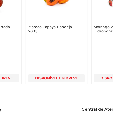
rtada
Mamão Papaya Bandeja
Morango V
700g
Hidropôni
 BREVE
DISPONÍVEL EM BREVE
DISPO
Central de At
s