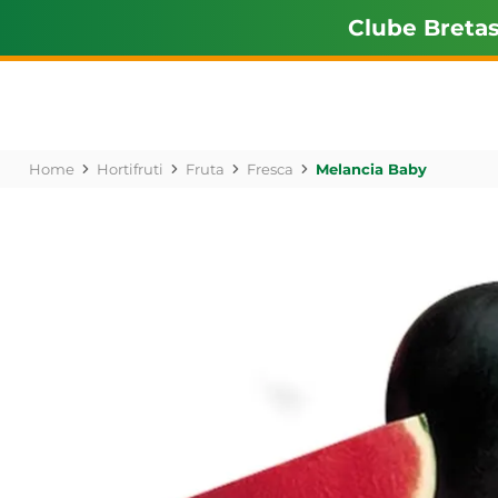
Clube Breta
Hortifruti
Fruta
Fresca
Melancia Baby