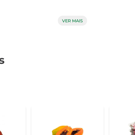
, o que a torna uma excelente aliada na hidratação. Com baixo
VER MAIS
ntém vitaminas A e C, que são importantes para a saúde d
culinária. Experimente cortá-la em cubos e adicioná-la a smoothi
s
cionando um contraste de sabores que surpreende. Para os 
y, recomenda-se armazená-la em local fresco e arejado. Apó
nsumir a fruta em até três dias após o corte, garantindo que você