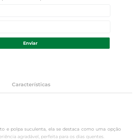
Enviar
Características
to e polpa suculenta, ela se destaca como uma opção 
ncia agradável, perfeita para os dias quentes.
