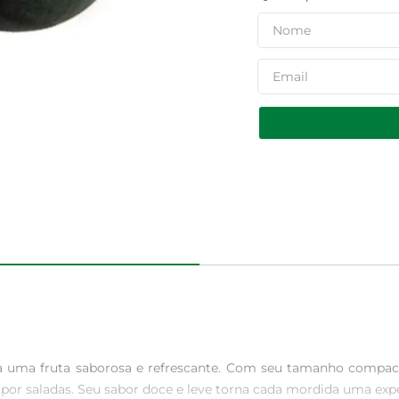
a uma fruta saborosa e refrescante. Com seu tamanho compac
r saladas. Seu sabor doce e leve torna cada mordida uma experiê