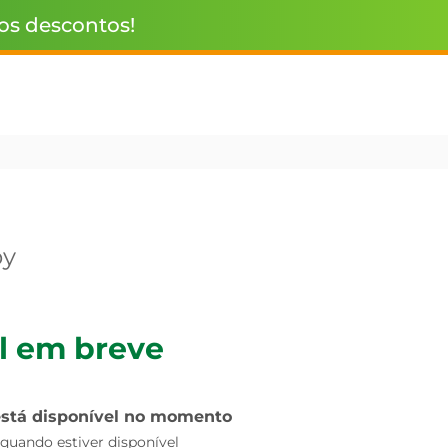
 os descontos!
by
l em breve
está disponível no momento
uando estiver disponível