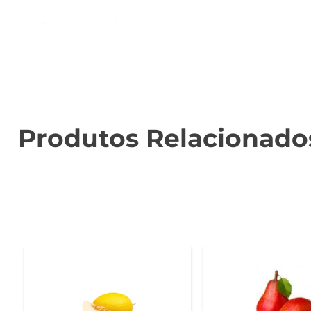
Características Nutricionais  

Além de ser deliciosa, a melancia Baby é rica em água
manter uma alimentação equilibrada. Ela também co
antioxidantes que ajudam a combater os radicais livres.

Versatilidade na Cozinha  

Essa fruta pode ser utilizada de diversas maneiras na 
Produtos Relacionado
Baby também combina muito bem com queijos, propor
sobremesas, como gelatinas ou sorvetes caseiros.

Dicas de Armazenamento e Consumo  

Para aproveitar ao máximo o frescor da melancia Bab
fechado para preservar seu sabor e textura. O ideal é co