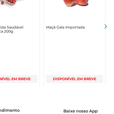
ida Saudável
Maçã Gala Importada
K
ca 200g
NÍVEL EM BREVE
DISPONÍVEL EM BREVE
endimento
Baixe nosso App