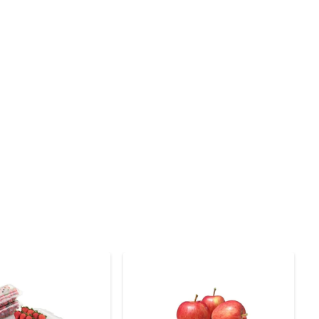
 teor calórico, é uma opção saudável para quem deseja 
a pele e do sistema imunológico, além de fornecer 
es, ou prepare um refrescante suco natural. A melancia 
mais criativos, pode ser utilizada em receitas de 
s cortada, mantenha-a na geladeira em um recipiente 
 desfrute de sua suculência e frescor.