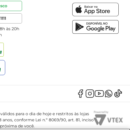
osco
1111
 8h às 20h
h
álidos para o dia de hoje e restritos às lojas
anos, conforme Lei n.º 8069/90, art. 81, inciso
s próxima de você.