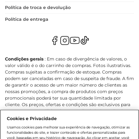
Política de troca e devolução
Política de entrega
Condições gerais
: Em caso de divergência de valores, o
valor válido é o do carrinho de compras. Fotos ilustrativas.
Compras sujeitas a confirmação de estoque. Compras
podem ser canceladas em caso de suspeita de fraude. A fim
de garantir o acesso de um maior número de clientes as
nossas promoções, a compra de produtos com preços
promocionais poderá ter sua quantidade limitada por
cliente. Os preços, ofertas e condições são exclusivos para
o e-commerce e válidos durante o dia de hoje, podendo
sofrer alterações sem prévia notificação. Proibida a venda
Cookies e Privacidade
de bebidas alcoólicas para menores de 18 anos, conforme
Usamos cookies para melhorar sua experiência de navegação, otimizar as
Lei n.º 8069/90, art. 81, inciso II (Estatuto da Criança e do
funcionalidades do site, e trazer conteúdo e ofertas personalizadas para
Adolescente). Preços e condições exclusivos para o
você, baseadas em seu histórico de navegação. Ao clicar em aceitar, você