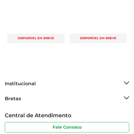
DISPONÍVEL EM BREVE
DISPONÍVEL EM BREVE
Institucional
Sobre o Bretas
Bretas
Grupo Cencosud
Trabalhe conosco
Cartão Bretas
Central de Atendimento
Sobre privacidade
Produtos Bretas
Portal do fornecedor
Código de ética
Fale Conosco
Nossas Lojas
Serviços