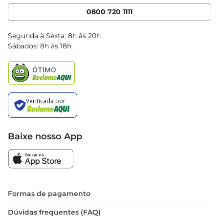
Cencosud Media
App Bretas
0800 720 1111
Clube Bretas
Blog Bretas
Segunda à Sexta: 8h às 20h
Black Friday
Sábados: 8h às 18h
Natal
Baixe nosso App
Formas de pagamento
Dúvidas frequentes (FAQ)