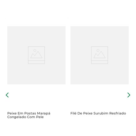
F
S
Peixe Em Postas Marapá
Filé De Peixe Surubim Resfriado
Congelado Com Pele