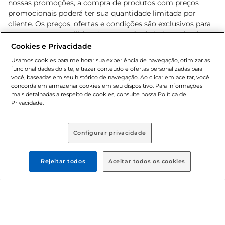
nossas promoções, a compra de produtos com preços
promocionais poderá ter sua quantidade limitada por
cliente. Os preços, ofertas e condições são exclusivos para
o e-commerce e válidos durante o dia de hoje, podendo
sofrer alterações sem prévia notificação. Proibida a venda
Cookies e Privacidade
de bebidas alcoólicas para menores de 18 anos, conforme
Usamos cookies para melhorar sua experiência de navegação, otimizar as
Lei n.º 8069/90, art. 81, inciso II (Estatuto da Criança e do
funcionalidades do site, e trazer conteúdo e ofertas personalizadas para
Adolescente). Preços e condições exclusivos para o
você, baseadas em seu histórico de navegação. Ao clicar em aceitar, você
concorda em armazenar cookies em seu dispositivo. Para informações
, podendo sofrer alterações sem aviso
www.bretas.com.br
mais detalhadas a respeito de cookies, consulte nossa Política de
prévio. O valor mínimo para as compras on-line é de R$
Privacidade.
80,00.
Configurar privacidade
© 2025 Copyright. Todos os direitos
reservados Bretas.
Rejeitar todos
Aceitar todos os cookies
Cencosud Brasil Comercial SA.CNPJ sob n°
39.346.861/0350-38 . Sediada na Av. das Nações Unidas,
12.995, 21º andar, CEP: 04.578-000, Bairro Brooklin Paulista,