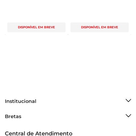
DISPONÍVEL EM BREVE
DISPONÍVEL EM BREVE
Institucional
Sobre o Bretas
Bretas
Grupo Cencosud
Trabalhe conosco
Cartão Bretas
Central de Atendimento
Sobre privacidade
Produtos Bretas