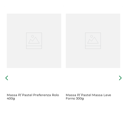
M
Massa P/ Pastel Preferenza Rolo
Massa P/ Pastel Massa Leve
400g
Forno 300g