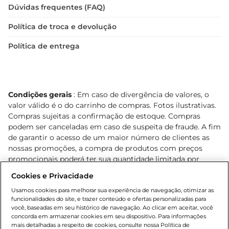
Dúvidas frequentes (FAQ)
Política de troca e devolução
Política de entrega
Condições gerais
: Em caso de divergência de valores, o
valor válido é o do carrinho de compras. Fotos ilustrativas.
Compras sujeitas a confirmação de estoque. Compras
podem ser canceladas em caso de suspeita de fraude. A fim
de garantir o acesso de um maior número de clientes as
nossas promoções, a compra de produtos com preços
promocionais poderá ter sua quantidade limitada por
cliente. Os preços, ofertas e condições são exclusivos para
Cookies e Privacidade
o e-commerce e válidos durante o dia de hoje, podendo
sofrer alterações sem prévia notificação. Proibida a venda
Usamos cookies para melhorar sua experiência de navegação, otimizar as
funcionalidades do site, e trazer conteúdo e ofertas personalizadas para
de bebidas alcoólicas para menores de 18 anos, conforme
você, baseadas em seu histórico de navegação. Ao clicar em aceitar, você
Lei n.º 8069/90, art. 81, inciso II (Estatuto da Criança e do
concorda em armazenar cookies em seu dispositivo. Para informações
Adolescente). Preços e condições exclusivos para o
mais detalhadas a respeito de cookies, consulte nossa Política de