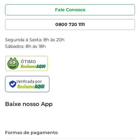
Portal do fornecedor
Código de ética
Fale Conosco
Nossas Lojas
Serviços
Cencosud Media
App Bretas
0800 720 1111
Clube Bretas
Blog Bretas
Segunda à Sexta: 8h às 20h
Black Friday
Sábados: 8h às 18h
Natal
Baixe nosso App
Formas de pagamento