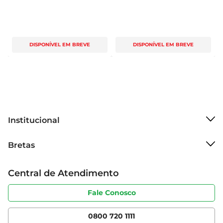
DISPONÍVEL EM BREVE
DISPONÍVEL EM BREVE
Institucional
Sobre o Bretas
Bretas
Grupo Cencosud
Trabalhe conosco
Cartão Bretas
Central de Atendimento
Sobre privacidade
Produtos Bretas
Portal do fornecedor
Código de ética
Fale Conosco
Nossas Lojas
Serviços
Cencosud Media
App Bretas
0800 720 1111