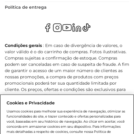
Política de entrega
Condições gerais
: Em caso de divergência de valores, o
valor válido é o do carrinho de compras. Fotos ilustrativas.
Compras sujeitas a confirmação de estoque. Compras
podem ser canceladas em caso de suspeita de fraude. A fim
de garantir o acesso de um maior número de clientes as
nossas promoções, a compra de produtos com preços
promocionais poderá ter sua quantidade limitada por
cliente. Os preços, ofertas e condições são exclusivos para
o e-commerce e válidos durante o dia de hoje, podendo
sofrer alterações sem prévia notificação. Proibida a venda
Cookies e Privacidade
de bebidas alcoólicas para menores de 18 anos, conforme
Usamos cookies para melhorar sua experiência de navegação, otimizar as
Lei n.º 8069/90, art. 81, inciso II (Estatuto da Criança e do
funcionalidades do site, e trazer conteúdo e ofertas personalizadas para
Adolescente). Preços e condições exclusivos para o
você, baseadas em seu histórico de navegação. Ao clicar em aceitar, você
concorda em armazenar cookies em seu dispositivo. Para informações
, podendo sofrer alterações sem aviso
www.bretas.com.br
mais detalhadas a respeito de cookies, consulte nossa Política de
prévio. O valor mínimo para as compras on-line é de R$