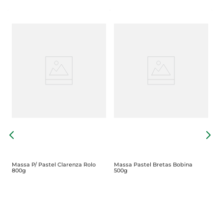
M
B
Massa P/ Pastel Clarenza Rolo
Massa Pastel Bretas Bobina
800g
500g