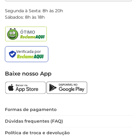
Clube Bretas
Blog Bretas
Segunda à Sexta: 8h às 20h
Black Friday
Sábados: 8h às 18h
Natal
Baixe nosso App
Formas de pagamento
Dúvidas frequentes (FAQ)
Política de troca e devolução