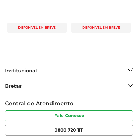
DISPONÍVEL EM BREVE
DISPONÍVEL EM BREVE
Institucional
Sobre o Bretas
Bretas
Grupo Cencosud
Trabalhe conosco
Cartão Bretas
Central de Atendimento
Sobre privacidade
Produtos Bretas
Portal do fornecedor
Código de ética
Fale Conosco
Nossas Lojas
Serviços
Cencosud Media
App Bretas
0800 720 1111
Clube Bretas