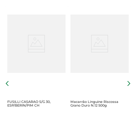
e
P
R
FUSILLI CASARAO S/G 30,
Macarrão Linguine Riscossa
ESP/BERIN/PIM CH
Grano Duro N.12 500g