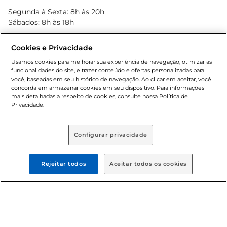
Blog Bretas
Segunda à Sexta: 8h às 20h
Black Friday
Sábados: 8h às 18h
Natal
Cookies e Privacidade
Usamos cookies para melhorar sua experiência de navegação, otimizar as
funcionalidades do site, e trazer conteúdo e ofertas personalizadas para
você, baseadas em seu histórico de navegação. Ao clicar em aceitar, você
concorda em armazenar cookies em seu dispositivo. Para informações
mais detalhadas a respeito de cookies, consulte nossa Política de
Privacidade.
Baixe nosso App
Configurar privacidade
Rejeitar todos
Aceitar todos os cookies
Formas de pagamento
Dúvidas frequentes (FAQ)
Política de troca e devolução