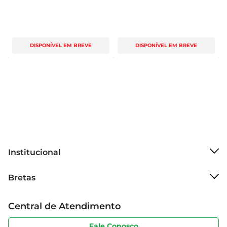
DISPONÍVEL EM BREVE
DISPONÍVEL EM BREVE
Institucional
Sobre o Bretas
Bretas
Grupo Cencosud
Trabalhe conosco
Cartão Bretas
Central de Atendimento
Sobre privacidade
Produtos Bretas
Portal do fornecedor
Código de ética
Fale Conosco