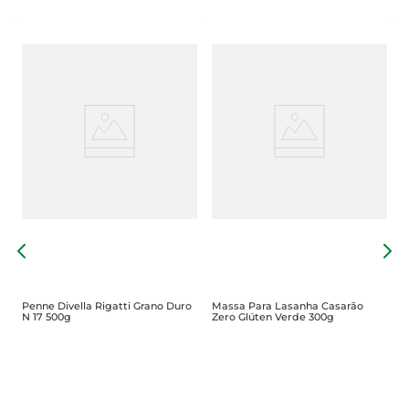
e
M
P
Penne Divella Rigatti Grano Duro
Massa Para Lasanha Casarão
N 17 500g
Zero Glúten Verde 300g