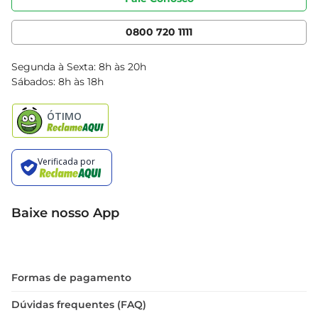
Nossas Lojas
Serviços
Cencosud Media
App Bretas
0800 720 1111
Clube Bretas
Blog Bretas
Segunda à Sexta: 8h às 20h
Black Friday
Sábados: 8h às 18h
Natal
Baixe nosso App
Formas de pagamento
Dúvidas frequentes (FAQ)