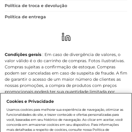
Política de troca e devolução
Política de entrega
Condições gerais
: Em caso de divergência de valores, o
valor válido é o do carrinho de compras. Fotos ilustrativas.
Compras sujeitas a confirmação de estoque. Compras
podem ser canceladas em caso de suspeita de fraude. A fim
de garantir o acesso de um maior número de clientes as
nossas promoções, a compra de produtos com preços
promocionais poderá ter sua quantidade limitada por
cliente. Os preços, ofertas e condições são exclusivos para
Cookies e Privacidade
o e-commerce e válidos durante o dia de hoje, podendo
sofrer alterações sem prévia notificação. Proibida a venda
Usamos cookies para melhorar sua experiência de navegação, otimizar as
funcionalidades do site, e trazer conteúdo e ofertas personalizadas para
de bebidas alcoólicas para menores de 18 anos, conforme
você, baseadas em seu histórico de navegação. Ao clicar em aceitar, você
Lei n.º 8069/90, art. 81, inciso II (Estatuto da Criança e do
concorda em armazenar cookies em seu dispositivo. Para informações
Adolescente). Preços e condições exclusivos para o
mais detalhadas a respeito de cookies, consulte nossa Política de