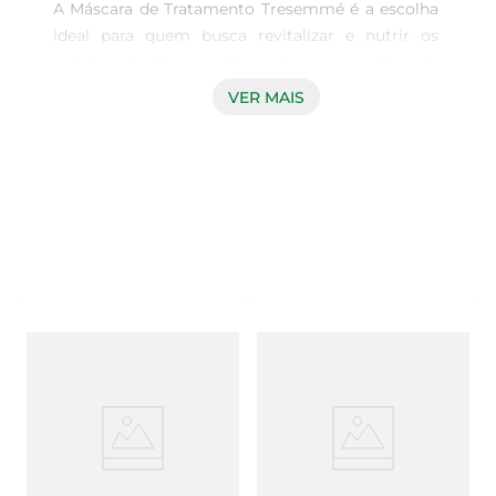
A Máscara de Tratamento Tresemmé é a escolha 
ideal para quem busca revitalizar e nutrir os 
cabelos de forma eficaz. Com uma fórmula 
especialmente desenvolvida, esta máscara 
VER MAIS
proporciona uma hidratação profunda, deixando 
os fios macios e saudáveis. Ideal para todos os 
tipos de cabelo, ela é perfeita para quem deseja 
restaurar a vitalidade e o brilho dos fios.

Tecnologia Avançada para Resultados Visíveis  

Com ingredientes selecionados, a máscara atua 
diretamente na fibra capilar, promovendo uma 
reparação intensa. Sua textura cremosa facilita a 
aplicação e garante que o produto penetre 
profundamente, proporcionando resultados 
visíveis desde a primeira utilização. Os cabelos 
ficam mais fáceis de pentear e com um aspecto 
saudável e radiante.
