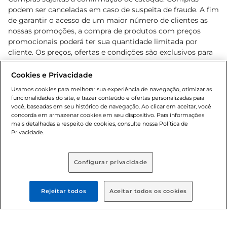
podem ser canceladas em caso de suspeita de fraude. A fim
de garantir o acesso de um maior número de clientes as
nossas promoções, a compra de produtos com preços
promocionais poderá ter sua quantidade limitada por
cliente. Os preços, ofertas e condições são exclusivos para
o e-commerce e válidos durante o dia de hoje, podendo
sofrer alterações sem prévia notificação. Proibida a venda
Cookies e Privacidade
de bebidas alcoólicas para menores de 18 anos, conforme
Usamos cookies para melhorar sua experiência de navegação, otimizar as
Lei n.º 8069/90, art. 81, inciso II (Estatuto da Criança e do
funcionalidades do site, e trazer conteúdo e ofertas personalizadas para
Adolescente). Preços e condições exclusivos para o
você, baseadas em seu histórico de navegação. Ao clicar em aceitar, você
concorda em armazenar cookies em seu dispositivo. Para informações
, podendo sofrer alterações sem aviso
www.bretas.com.br
mais detalhadas a respeito de cookies, consulte nossa Política de
prévio. O valor mínimo para as compras on-line é de R$
Privacidade.
80,00.
Configurar privacidade
© 2025 Copyright. Todos os direitos
reservados Bretas.
Rejeitar todos
Aceitar todos os cookies