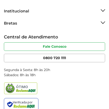
usuários.
Institucional
Sobre o Bretas
Bretas
Grupo Cencosud
Trabalhe conosco
Cartão Bretas
Central de Atendimento
Sobre privacidade
Produtos Bretas
Portal do fornecedor
Código de ética
Fale Conosco
Nossas Lojas
Serviços
Cencosud Media
App Bretas
0800 720 1111
Clube Bretas
Blog Bretas
Segunda à Sexta: 8h às 20h
Black Friday
Sábados: 8h às 18h
Natal