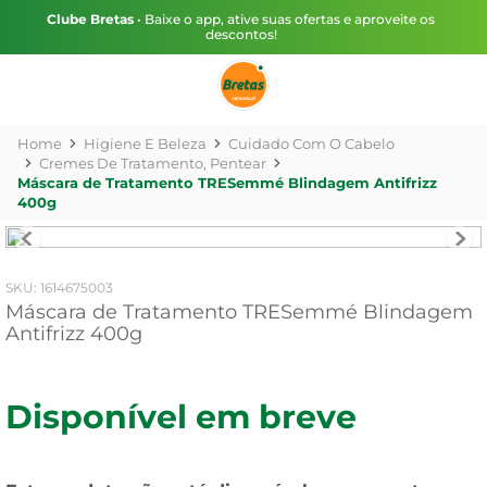
Clube Bretas
• Baixe o app, ative suas ofertas e aproveite os
descontos!
Higiene E Beleza
Cuidado Com O Cabelo
Cremes De Tratamento, Pentear
Máscara de Tratamento TRESemmé Blindagem Antifrizz
400g
:
1614675003
Máscara de Tratamento TRESemmé Blindagem
Antifrizz 400g
Disponível em breve