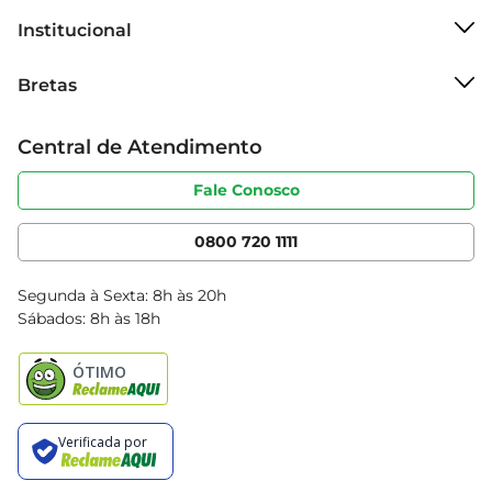
como ela pode transformar suas receitas!
Institucional
Sobre o Bretas
Bretas
Grupo Cencosud
Trabalhe conosco
Cartão Bretas
Central de Atendimento
Sobre privacidade
Produtos Bretas
Portal do fornecedor
Código de ética
Fale Conosco
Nossas Lojas
Serviços
Cencosud Media
App Bretas
0800 720 1111
Clube Bretas
Blog Bretas
Segunda à Sexta: 8h às 20h
Black Friday
Sábados: 8h às 18h
Natal