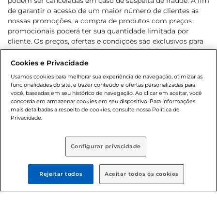
podem ser canceladas em caso de suspeita de fraude. A fim
de garantir o acesso de um maior número de clientes as
nossas promoções, a compra de produtos com preços
promocionais poderá ter sua quantidade limitada por
cliente. Os preços, ofertas e condições são exclusivos para
o e-commerce e válidos durante o dia de hoje, podendo
sofrer alterações sem prévia notificação. Proibida a venda
Cookies e Privacidade
de bebidas alcoólicas para menores de 18 anos, conforme
Usamos cookies para melhorar sua experiência de navegação, otimizar as
Lei n.º 8069/90, art. 81, inciso II (Estatuto da Criança e do
funcionalidades do site, e trazer conteúdo e ofertas personalizadas para
Adolescente). Preços e condições exclusivos para o
você, baseadas em seu histórico de navegação. Ao clicar em aceitar, você
concorda em armazenar cookies em seu dispositivo. Para informações
, podendo sofrer alterações sem aviso
www.bretas.com.br
mais detalhadas a respeito de cookies, consulte nossa Política de
prévio. O valor mínimo para as compras on-line é de R$
Privacidade.
80,00.
Configurar privacidade
© 2025 Copyright. Todos os direitos
reservados Bretas.
Rejeitar todos
Aceitar todos os cookies
Cencosud Brasil Comercial SA.CNPJ sob n°