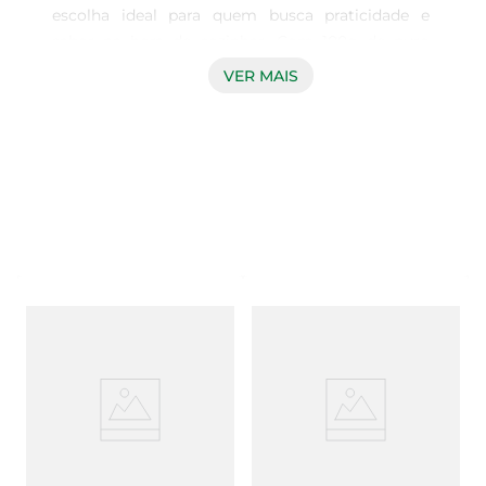
escolha ideal para quem busca praticidade e 
sabor na hora de cozinhar. Com 100g de puro 
sabor, essa margarina é perfeita para ser utilizada 
VER MAIS
em diversas preparações, desde pães e bolos até 
refogados e molhos. Sua textura cremosa e sabor 
equilibrado proporcionam um toque especial às 
suas receitas, tornando cada prato ainda mais 
gostoso.

Qualidade e sabor em cada porção  

Produzida com ingredientes selecionados, a 
Margarina Delícia garante qualidade e um sabor 
que agrada a todos. O sal adicionado realça o 
gosto dos alimentos, permitindo que você 
aproveite ao máximo o sabor de cada 
ingrediente. Além disso, sua formulação é 
pensada para oferecer uma experiência culinária 
agradável, seja no dia a dia ou em ocasiões 
especiais.
