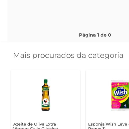
Página
1
de
0
Mais procurados da categoria
Azeite de Oliva Extra
Esponja Wish Leve 
Virgem Gallo Clássico
Pague 3