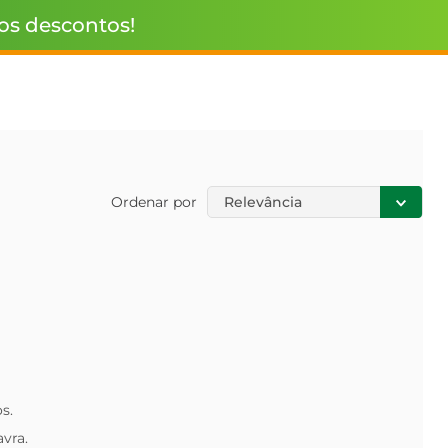
 os descontos!
Ordenar por
Relevância
s.
avra.