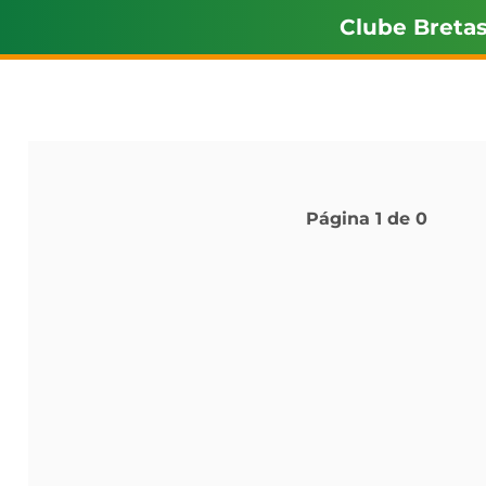
Clube Breta
Página
1
de
0