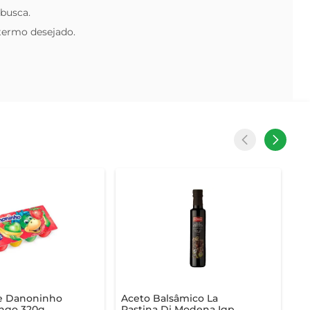
 busca.
 termo desejado.
se Danoninho
Aceto Balsâmico La
ngo 320g
Pastina Di Modena Igp