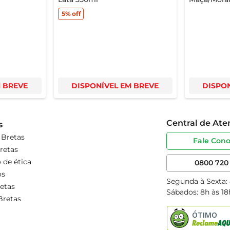
5%
off
M BREVE
DISPONÍVEL EM BREVE
DISPON
Central de At
s
 Bretas
Fale Con
retas
 de ética
0800 720 
os
Segunda à Sexta:
etas
Sábados: 8h às 18
Bretas