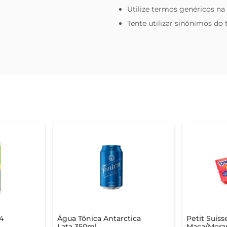
Utilize termos genéricos na
Tente utilizar sinônimos do
4
Água Tônica Antarctica
Petit Suis
Lata 350ml
Maça/Mora