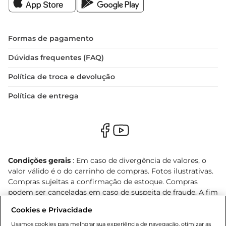
Formas de pagamento
Dúvidas frequentes (FAQ)
Política de troca e devolução
Política de entrega
Condições gerais
: Em caso de divergência de valores, o
valor válido é o do carrinho de compras. Fotos ilustrativas.
Compras sujeitas a confirmação de estoque. Compras
podem ser canceladas em caso de suspeita de fraude. A fim
de garantir o acesso de um maior número de clientes as
Cookies e Privacidade
nossas promoções, a compra de produtos com preços
promocionais poderá ter sua quantidade limitada por
Usamos cookies para melhorar sua experiência de navegação, otimizar as