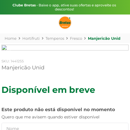
Clube Bretas
• Baixe o app, ative suas ofertas e aproveite os
descontos!
Hortifruti
Temperos
Fresco
Manjericão Unid
:
1441255
Manjericão Unid
Disponível em breve
Este produto não está disponível no momento
Quero que me avisem quando estiver disponível