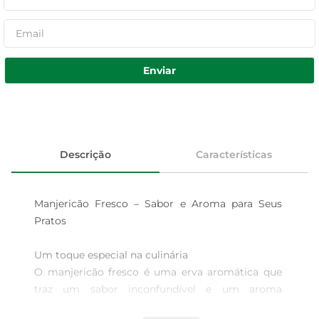
Enviar
Descrição
Características
Manjericão Fresco – Sabor e Aroma para Seus 
Pratos

Um toque especial na culinária  

O manjericão fresco é uma erva aromática que 
traz um sabor inconfundível e um aroma 
envolvente para suas receitas. Ideal para temperar 