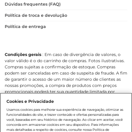
Dúvidas frequentes (FAQ)
Política de troca e devolução
Política de entrega
Condições gerais
: Em caso de divergência de valores, o
valor válido é o do carrinho de compras. Fotos ilustrativas.
Compras sujeitas a confirmação de estoque. Compras
podem ser canceladas em caso de suspeita de fraude. A fim
de garantir o acesso de um maior número de clientes as
nossas promoções, a compra de produtos com preços
promocionais poderá ter sua quantidade limitada por
cliente. Os preços, ofertas e condições são exclusivos para
Cookies e Privacidade
o e-commerce e válidos durante o dia de hoje, podendo
sofrer alterações sem prévia notificação. Proibida a venda
Usamos cookies para melhorar sua experiência de navegação, otimizar as
funcionalidades do site, e trazer conteúdo e ofertas personalizadas para
de bebidas alcoólicas para menores de 18 anos, conforme
você, baseadas em seu histórico de navegação. Ao clicar em aceitar, você
Lei n.º 8069/90, art. 81, inciso II (Estatuto da Criança e do
concorda em armazenar cookies em seu dispositivo. Para informações
Adolescente). Preços e condições exclusivos para o
mais detalhadas a respeito de cookies, consulte nossa Política de