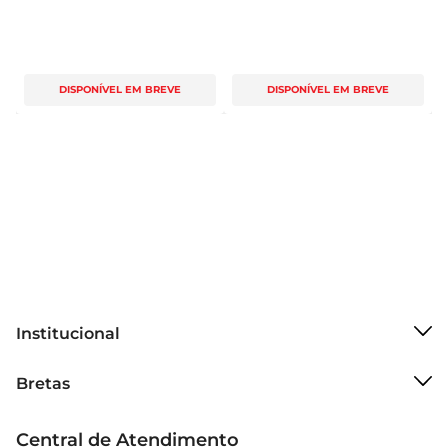
DISPONÍVEL EM BREVE
DISPONÍVEL EM BREVE
Institucional
Sobre o Bretas
Bretas
Grupo Cencosud
Trabalhe conosco
Cartão Bretas
Central de Atendimento
Sobre privacidade
Produtos Bretas