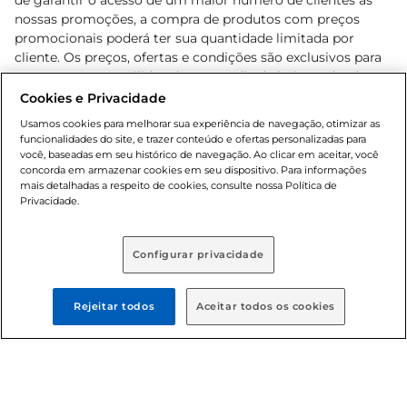
de garantir o acesso de um maior número de clientes as
nossas promoções, a compra de produtos com preços
promocionais poderá ter sua quantidade limitada por
cliente. Os preços, ofertas e condições são exclusivos para
o e-commerce e válidos durante o dia de hoje, podendo
sofrer alterações sem prévia notificação. Proibida a venda
Cookies e Privacidade
de bebidas alcoólicas para menores de 18 anos, conforme
Usamos cookies para melhorar sua experiência de navegação, otimizar as
Lei n.º 8069/90, art. 81, inciso II (Estatuto da Criança e do
funcionalidades do site, e trazer conteúdo e ofertas personalizadas para
Adolescente). Preços e condições exclusivos para o
você, baseadas em seu histórico de navegação. Ao clicar em aceitar, você
concorda em armazenar cookies em seu dispositivo. Para informações
, podendo sofrer alterações sem aviso
www.bretas.com.br
mais detalhadas a respeito de cookies, consulte nossa Política de
prévio. O valor mínimo para as compras on-line é de R$
Privacidade.
80,00.
Configurar privacidade
© 2025 Copyright. Todos os direitos
reservados Bretas.
Rejeitar todos
Aceitar todos os cookies
Cencosud Brasil Comercial SA.CNPJ sob n°
39.346.861/0350-38 . Sediada na Av. das Nações Unidas,