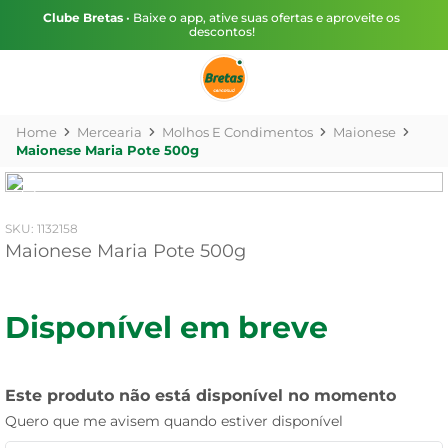
Clube Bretas
• Baixe o app, ative suas ofertas e aproveite os
descontos!
Mercearia
Molhos E Condimentos
Maionese
Maionese Maria Pote 500g
:
1132158
Maionese Maria Pote 500g
Disponível em breve
Este produto não está disponível no momento
Quero que me avisem quando estiver disponível