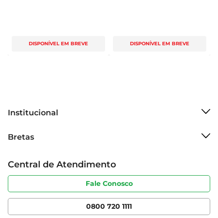
DISPONÍVEL EM BREVE
DISPONÍVEL EM BREVE
Institucional
Sobre o Bretas
Bretas
Grupo Cencosud
Trabalhe conosco
Cartão Bretas
Central de Atendimento
Sobre privacidade
Produtos Bretas
Portal do fornecedor
Código de ética
Fale Conosco
Nossas Lojas
Serviços
Cencosud Media
App Bretas
0800 720 1111
Clube Bretas