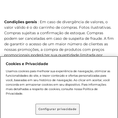
Condições gerais
: Em caso de divergência de valores, o
valor válido é o do carrinho de compras. Fotos ilustrativas.
Compras sujeitas a confirmação de estoque. Compras
podem ser canceladas em caso de suspeita de fraude. A fim
de garantir o acesso de um maior número de clientes as
nossas promoções, a compra de produtos com preços
promocionais poderá ter sua quantidade limitada por
cliente. Os preços, ofertas e condições são exclusivos para
Cookies e Privacidade
o e-commerce e válidos durante o dia de hoje, podendo
sofrer alterações sem prévia notificação. Proibida a venda
Usamos cookies para melhorar sua experiência de navegação, otimizar as
funcionalidades do site, e trazer conteúdo e ofertas personalizadas para
de bebidas alcoólicas para menores de 18 anos, conforme
você, baseadas em seu histórico de navegação. Ao clicar em aceitar, você
Lei n.º 8069/90, art. 81, inciso II (Estatuto da Criança e do
concorda em armazenar cookies em seu dispositivo. Para informações
Adolescente). Preços e condições exclusivos para o
mais detalhadas a respeito de cookies, consulte nossa Política de
, podendo sofrer alterações sem aviso
Privacidade.
www.bretas.com.br
prévio. O valor mínimo para as compras on-line é de R$
80,00.
Configurar privacidade