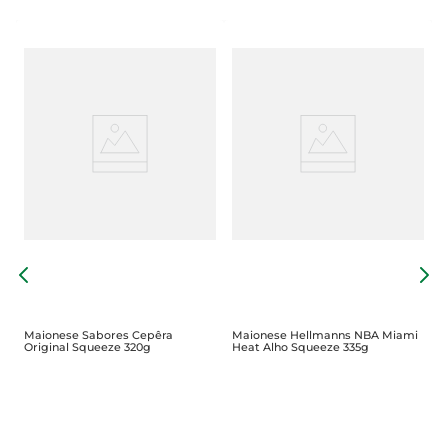
M
F
Maionese Sabores Cepêra
Maionese Hellmanns NBA Miami
Original Squeeze 320g
Heat Alho Squeeze 335g