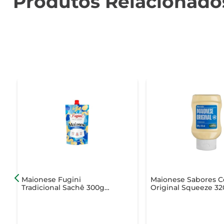
Produtos Relacionado
Maionese Fugini
Maionese Sabores C
Tradicional Sachê 300g
Original Squeeze 3
Edição Limitada