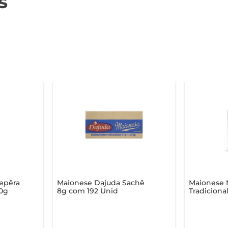
s
epêra
Maionese Dajuda Sachê
Maionese 
20g
8g com 192 Unid
Tradiciona