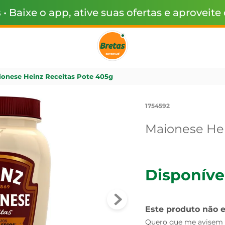
s
• Baixe o app, ative suas ofertas e aproveite
onese Heinz Receitas Pote 405g
1754592
Maionese Hei
Disponíve
Este produto não 
Quero que me avisem q