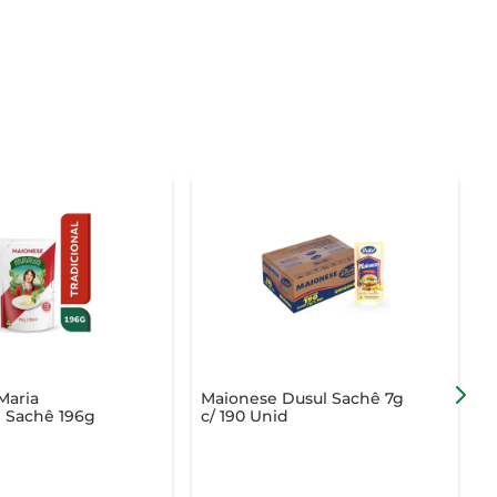
Maria
Maionese Dusul Sachê 7g
M
l Sachê 196g
c/ 190 Unid