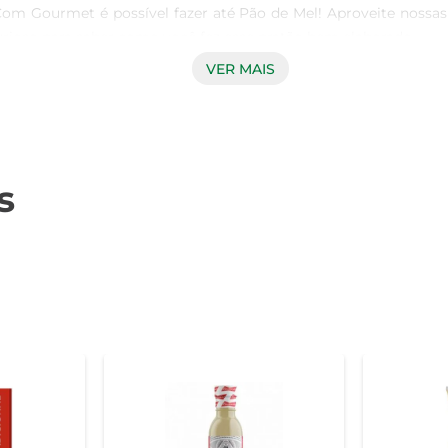
om Gourmet é possível fazer até Pão de Mel! Aproveite nossas 
urioso para saber como você fez esse pratão bem elaborado. 

!

VER MAIS
omida deliciosa e “gourmet” deve estar ao alcance de todos
ó tem cozinha porque ela já veio com a casa! 

s