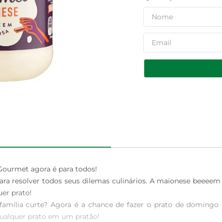
ourmet agora é para todos!

a resolver todos seus dilemas culinários. A maionese beeee
r prato! 

ília curte? Agora é a chance de fazer o prato de domingo na 
ualquer prato em um pratão! 
