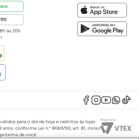
osco
1111
 8h às 20h
h
álidos para o dia de hoje e restritos às lojas
anos, conforme Lei n.º 8069/90, art. 81, inciso
s próxima de você.