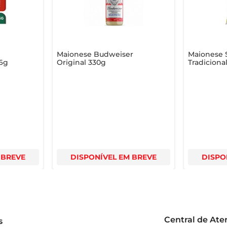
Maionese Budweiser
Maionese 
96g
Original 330g
Tradiciona
 BREVE
DISPONÍVEL EM BREVE
DISPO
Central de At
s