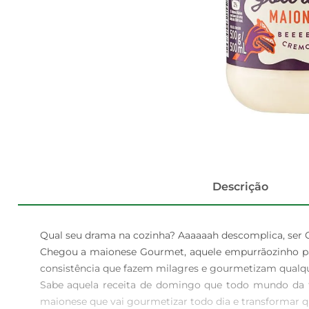
Descrição
Qual seu drama na cozinha? Aaaaaah descomplica, ser G
Chegou a maionese Gourmet, aquele empurrãozinho par
consistência que fazem milagres e gourmetizam qualque
Sabe aquela receita de domingo que todo mundo da fam
maionese que vai gourmetizar todo dia e transformar q