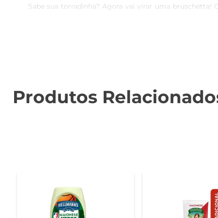
Sabe sua torradinha? Agora vai virar uma bruschetta! C
finalizações. Vai deixar todo mundo de queixo caído e c
E o melhor: uma colher de 12 gramas contém 36 calorias
Sobre Gourmet: Em Gourmet, nós acreditamos que a c
técnica, de quem também não tem e inclusive de quem s
#VireiChef #GourmetizaQualquerPrato #Abafa
Produtos Relacionado