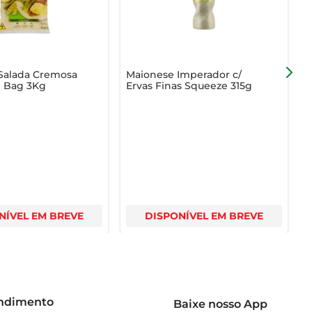
Salada Cremosa
Maionese Imperador c/
l Bag 3Kg
Ervas Finas Squeeze 315g
T
NÍVEL EM BREVE
DISPONÍVEL EM BREVE
endimento
Baixe nosso App