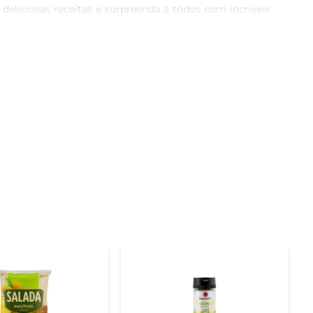
deliciosas receitas e surpreenda a todos com incríveis 
 - de quem tem tempo, de quem não tem, de quem tem 