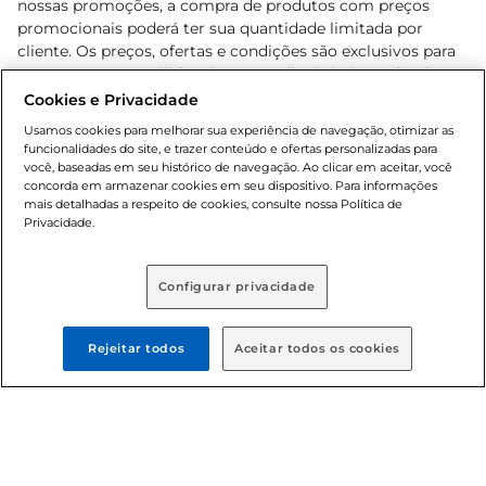
nossas promoções, a compra de produtos com preços
promocionais poderá ter sua quantidade limitada por
cliente. Os preços, ofertas e condições são exclusivos para
o e-commerce e válidos durante o dia de hoje, podendo
sofrer alterações sem prévia notificação. Proibida a venda
Cookies e Privacidade
de bebidas alcoólicas para menores de 18 anos, conforme
Usamos cookies para melhorar sua experiência de navegação, otimizar as
Lei n.º 8069/90, art. 81, inciso II (Estatuto da Criança e do
funcionalidades do site, e trazer conteúdo e ofertas personalizadas para
Adolescente). Preços e condições exclusivos para o
você, baseadas em seu histórico de navegação. Ao clicar em aceitar, você
concorda em armazenar cookies em seu dispositivo. Para informações
, podendo sofrer alterações sem aviso
www.bretas.com.br
mais detalhadas a respeito de cookies, consulte nossa Política de
prévio. O valor mínimo para as compras on-line é de R$
Privacidade.
80,00.
Configurar privacidade
© 2025 Copyright. Todos os direitos
reservados Bretas.
Rejeitar todos
Aceitar todos os cookies
Cencosud Brasil Comercial SA.CNPJ sob n°
39.346.861/0350-38 . Sediada na Av. das Nações Unidas,
12.995, 21º andar, CEP: 04.578-000, Bairro Brooklin Paulista,