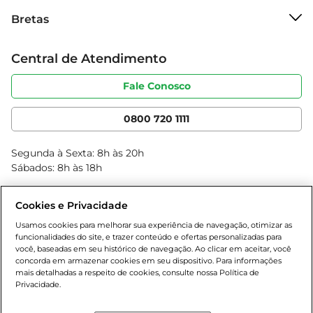
Sobre o Bretas
Com este cuidado, você garante que cada receita 
Bretas
Grupo Cencosud
preparada com a sêmola mantenha seu sabor e 
Trabalhe conosco
textura ideais.
Cartão Bretas
Central de Atendimento
Sobre privacidade
Produtos Bretas
Portal do fornecedor
Código de ética
Fale Conosco
Nossas Lojas
Serviços
Cencosud Media
App Bretas
0800 720 1111
Clube Bretas
Blog Bretas
Segunda à Sexta: 8h às 20h
Black Friday
Sábados: 8h às 18h
Natal
Cookies e Privacidade
Usamos cookies para melhorar sua experiência de navegação, otimizar as
funcionalidades do site, e trazer conteúdo e ofertas personalizadas para
você, baseadas em seu histórico de navegação. Ao clicar em aceitar, você
concorda em armazenar cookies em seu dispositivo. Para informações
mais detalhadas a respeito de cookies, consulte nossa Política de
Privacidade.
Baixe nosso App