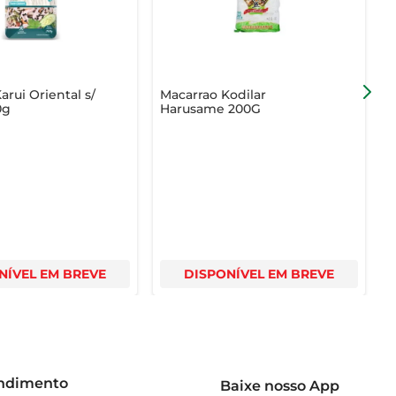
arui Oriental s/
Macarrao Kodilar
M
0g
Harusame 200G
Y
NÍVEL EM BREVE
DISPONÍVEL EM BREVE
endimento
Baixe nosso App