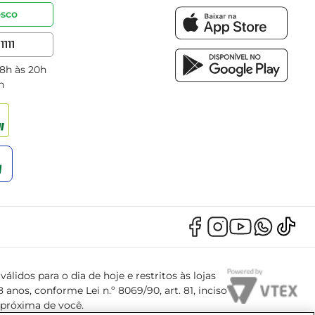
osco
1111
 8h às 20h
h
álidos para o dia de hoje e restritos às lojas
anos, conforme Lei n.º 8069/90, art. 81, inciso
s próxima de você.