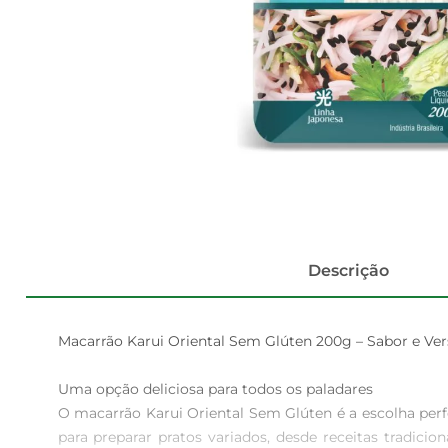
Descrição
Macarrão Karui Oriental Sem Glúten 200g – Sabor e Vers
Uma opção deliciosa para todos os paladares  

O macarrão Karui Oriental Sem Glúten é a escolha perf
para preparar pratos variados, desde receitas tradici