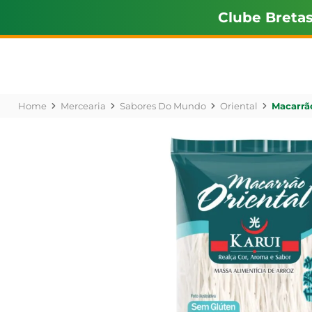
Clube Breta
Mercearia
Sabores Do Mundo
Oriental
Macarrão