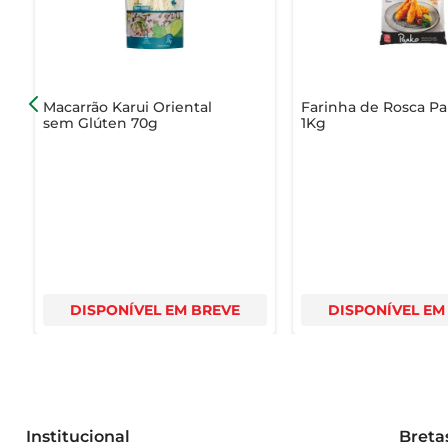
essa deliciosa opção e surpreenda-se com a versatilidade
Macarrão Karui Oriental
Farinha de Rosca P
sem Glúten 70g
1Kg
DISPONÍVEL EM BREVE
DISPONÍVEL EM
Institucional
Breta