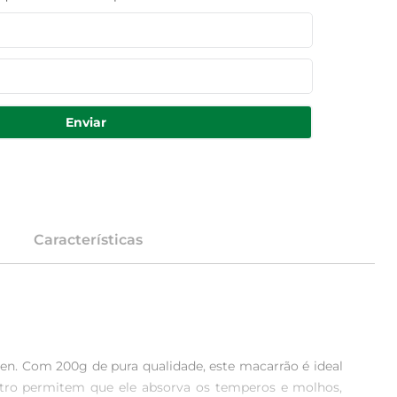
Enviar
Características
en. Com 200g de pura qualidade, este macarrão é ideal 
neutro permitem que ele absorva os temperos e molhos, 