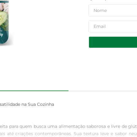
atilidade na Sua Cozinha

eita para quem busca uma alimentação saborosa e livre de glút
onais até criações contemporâneas. Sua textura leve e sabor 