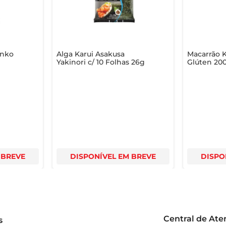
 que ele traz para sua cozinha!
anko
Alga Karui Asakusa
Macarrão K
Yakinori c/ 10 Folhas 26g
Glúten 20
 BREVE
DISPONÍVEL EM BREVE
DISPO
Central de At
s