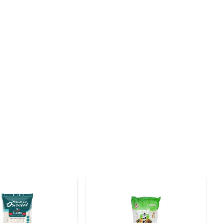
nte um sabor autêntico e uma textura agradável. É uma 
uma boa refeição. Além disso, é uma excelente fonte de 
, sopas ou como acompanhamento de pratos principais. 
 Basta seguir as instruções na embalagem e em poucos 
a alimentação equilibrada e cheia de sabor. Aproveite 