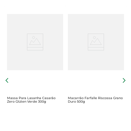
M
C
Massa Para Lasanha Casarão
Macarrão Farfalle Riscossa Grano
Zero Glúten Verde 300g
Duro 500g