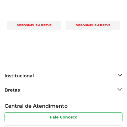
DISPONÍVEL EM BREVE
DISPONÍVEL EM BREVE
Institucional
Sobre o Bretas
Bretas
Grupo Cencosud
Trabalhe conosco
Cartão Bretas
Central de Atendimento
Sobre privacidade
Produtos Bretas
Portal do fornecedor
Código de ética
Fale Conosco
Nossas Lojas
Serviços