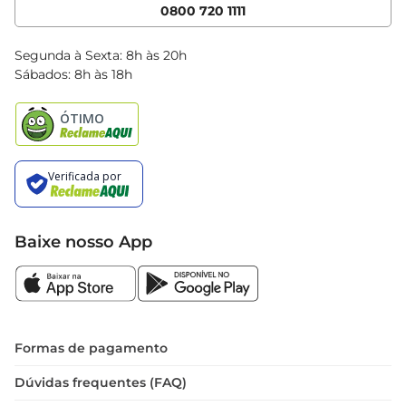
Cencosud Media
App Bretas
0800 720 1111
Clube Bretas
Blog Bretas
Segunda à Sexta: 8h às 20h
Black Friday
Sábados: 8h às 18h
Natal
Baixe nosso App
Formas de pagamento
Dúvidas frequentes (FAQ)