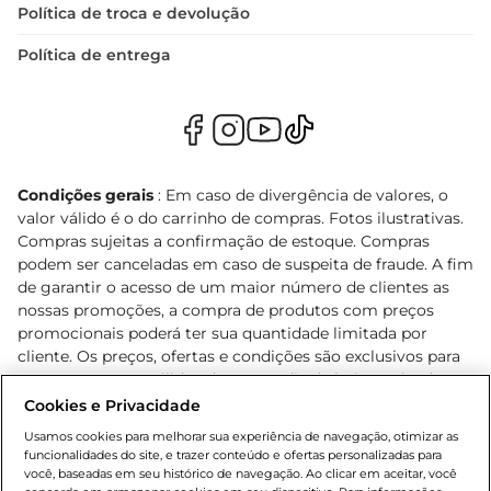
Política de troca e devolução
Política de entrega
Condições gerais
: Em caso de divergência de valores, o
valor válido é o do carrinho de compras. Fotos ilustrativas.
Compras sujeitas a confirmação de estoque. Compras
podem ser canceladas em caso de suspeita de fraude. A fim
de garantir o acesso de um maior número de clientes as
nossas promoções, a compra de produtos com preços
promocionais poderá ter sua quantidade limitada por
cliente. Os preços, ofertas e condições são exclusivos para
o e-commerce e válidos durante o dia de hoje, podendo
sofrer alterações sem prévia notificação. Proibida a venda
Cookies e Privacidade
de bebidas alcoólicas para menores de 18 anos, conforme
Usamos cookies para melhorar sua experiência de navegação, otimizar as
Lei n.º 8069/90, art. 81, inciso II (Estatuto da Criança e do
funcionalidades do site, e trazer conteúdo e ofertas personalizadas para
Adolescente). Preços e condições exclusivos para o
você, baseadas em seu histórico de navegação. Ao clicar em aceitar, você