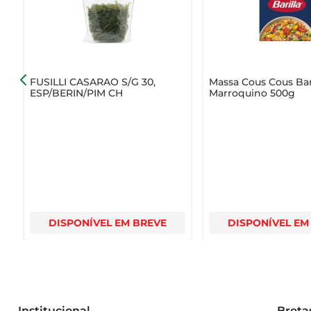
Com a Massa de Cecco Capelli d'Angelo, você transfor
oferecer e surpreenda sua família e amigos com pratos ir
FUSILLI CASARAO S/G 30,
Massa Cous Cous Bar
ESP/BERIN/PIM CH
Marroquino 500g
DISPONÍVEL EM BREVE
DISPONÍVEL EM
Institucional
Breta