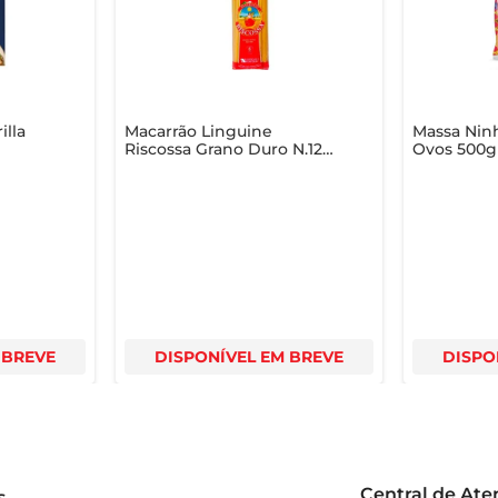
ma suas refeições em momentos especiais, repletos de sabor e
resistíveis.
illa
Macarrão Linguine
Massa Nin
Riscossa Grano Duro N.12
Ovos 500g
500g
 BREVE
DISPONÍVEL EM BREVE
DISPO
Central de At
s