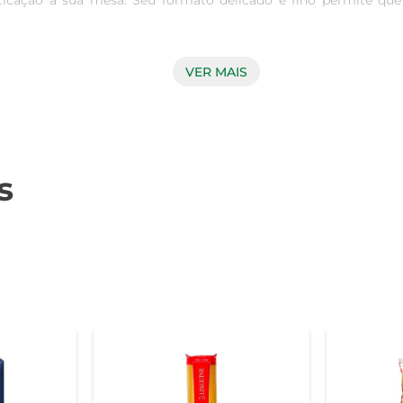
icação à sua mesa. Seu formato delicado e fino permite qu
VER MAIS
o Capelli d'Angelo é conhecida por sua textura e sabor incon
uas propriedades nutricionais e um sabor autêntico. Essa massa
s
rmite que você a utilize em diversas receitas. Seja em um pra
 essa massa se adapta a diferentes preparos, garantindo se
pais.
