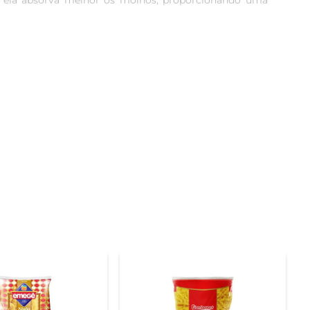
e ela absorva melhor os molhos, proporcionando uma 
fundíveis. O processo de produção respeita a tradição 
 é ideal para quem aprecia a culinária de qualidade e 
to simples com azeite e ervas, ou em uma receita mais 
mpre um resultado delicioso. Experimente também em 