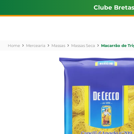
Clube Breta
Mercearia
Massas
Massas Seca
Macarrão de Tri