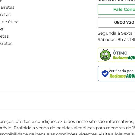
 Bretas
Fale Con
retas
 de ética
0800 720 
os
Segunda à Sexta:
etas
Sábados: 8h às 18
Bretas
reços, ofertas e condições exibidos neste site são informativos, v
révio. Proibida a venda de bebidas alcoólicas para menores de 18 
isponibilidade de itens e as condições vigentes, visite a loja mai