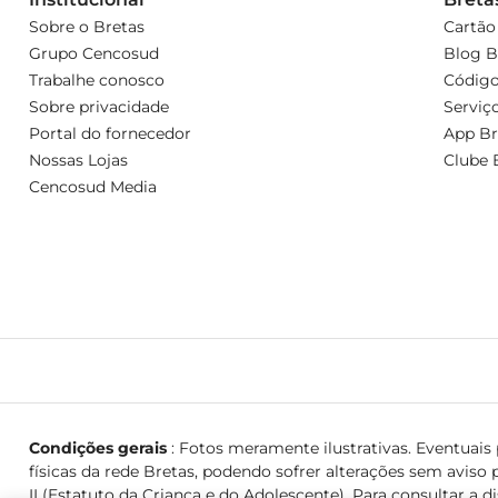
Sobre o Bretas
Cartão
Grupo Cencosud
Blog B
Trabalhe conosco
Código
Sobre privacidade
Serviç
Portal do fornecedor
App Br
Nossas Lojas
Clube 
Cencosud Media
Condições gerais
: Fotos meramente ilustrativas. Eventuais p
físicas da rede Bretas, podendo sofrer alterações sem aviso p
II (Estatuto da Criança e do Adolescente). Para consultar a d