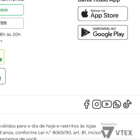
osco
1111
 8h às 20h
h
álidos para o dia de hoje e restritos às lojas
anos, conforme Lei n.º 8069/90, art. 81, inciso
s próxima de você.