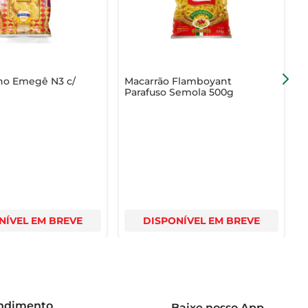
 tradição. Aproveite a qualidade que só a Cecco pode 
ho Emegê N3 c/
Macarrão Flamboyant
Parafuso Semola 500g
A
NÍVEL EM BREVE
DISPONÍVEL EM BREVE
endimento
Baixe nosso App