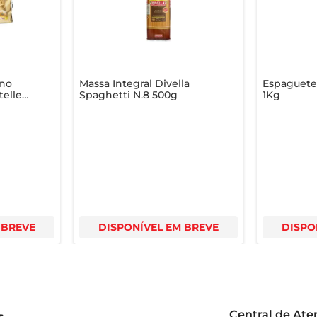
ano
Massa Integral Divella
Espaguete
telle
Spaghetti N.8 500g
1Kg
 BREVE
DISPONÍVEL EM BREVE
DISPO
Central de At
s