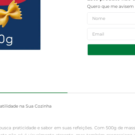
Quero que me avisem q
atilidade na Sua Cozinha

 busca praticidade e sabor em suas refeições. Com 500g de massa 