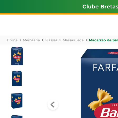
Clube Breta
Mercearia
Massas
Massas Seca
Macarrão de Sêm