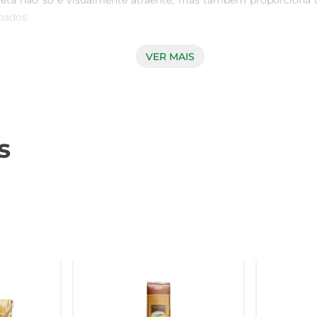
leta não só é visualmente atraente, mas também proporciona 
ados.

VER MAIS
a garante um cozimento perfeito, mantendo sua forma e textur
sa é enriquecida com nutrientes, tornando-a uma opção saudável
abricação de massas.

s
 para uma variedade de receitas. Desde saladas frias até pr
e de tomate, cremosos ou até mesmo com legumes grelhados. A s
igo durum de alta qualidade.  

 luz solar direta.

feições em momentos especiais, repletos de sabor e qualidade