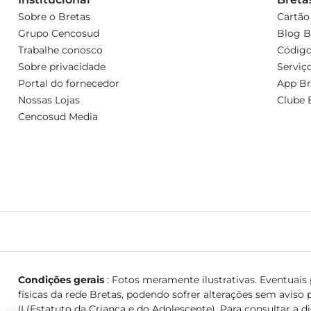
Sobre o Bretas
Cartão
Grupo Cencosud
Blog B
Trabalhe conosco
Código
Sobre privacidade
Serviç
Portal do fornecedor
App Br
Nossas Lojas
Clube 
Cencosud Media
Condições gerais
: Fotos meramente ilustrativas. Eventuais p
físicas da rede Bretas, podendo sofrer alterações sem aviso p
II (Estatuto da Criança e do Adolescente). Para consultar a d