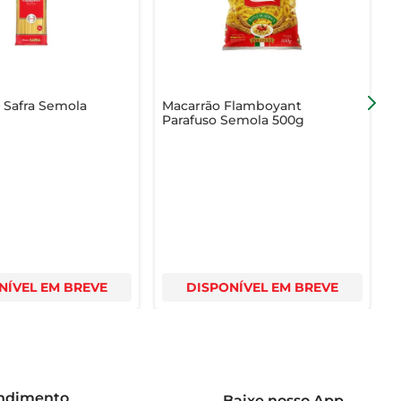
 Safra Semola
Macarrão Flamboyant
Parafuso Semola 500g
A
NÍVEL EM BREVE
DISPONÍVEL EM BREVE
endimento
Baixe nosso App