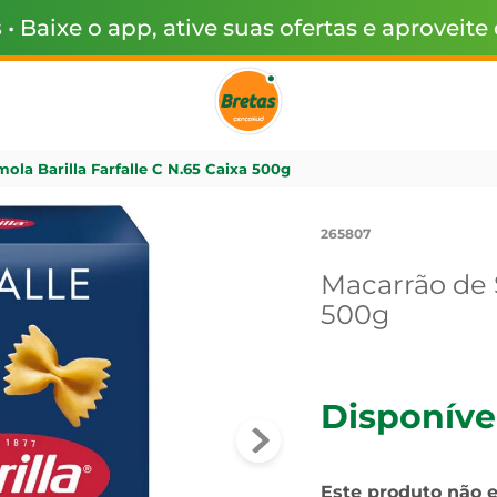
s
• Baixe o app, ative suas ofertas e aproveite
ola Barilla Farfalle C N.65 Caixa 500g
265807
Macarrão de S
500g
Disponíve
Este produto não 