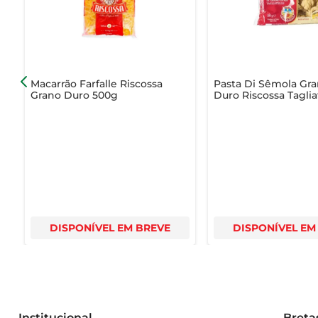
deliciosos que vão encantar sua família e amigos!
Macarrão Farfalle Riscossa
Pasta Di Sêmola Gr
Grano Duro 500g
Duro Riscossa Taglia
500g
DISPONÍVEL EM BREVE
DISPONÍVEL EM
Institucional
Breta