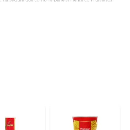
uma textura que combina perfeitamente com diversos 
a al dente. Essa característica é essencial para quem 
 para o dia a dia. Ao escolher Barilla, você opta por 
atos quentes, ela se adapta facilmente a diferentes 
ua criatividade na cozinha é o limite!

. Experimente e descubra como é fácil preparar pratos 