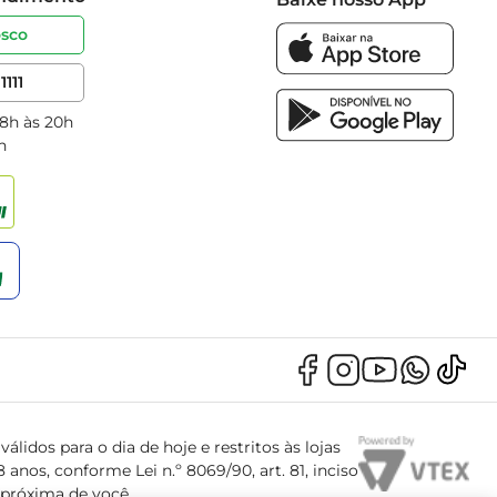
osco
1111
 8h às 20h
h
álidos para o dia de hoje e restritos às lojas
anos, conforme Lei n.º 8069/90, art. 81, inciso
s próxima de você.