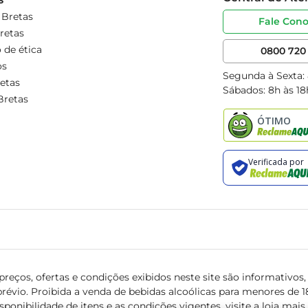
 Bretas
Fale Con
retas
 de ética
0800 720 
os
Segunda à Sexta:
etas
Sábados: 8h às 18
Bretas
reços, ofertas e condições exibidos neste site são informativos, v
révio. Proibida a venda de bebidas alcoólicas para menores de 18 
isponibilidade de itens e as condições vigentes, visite a loja mai