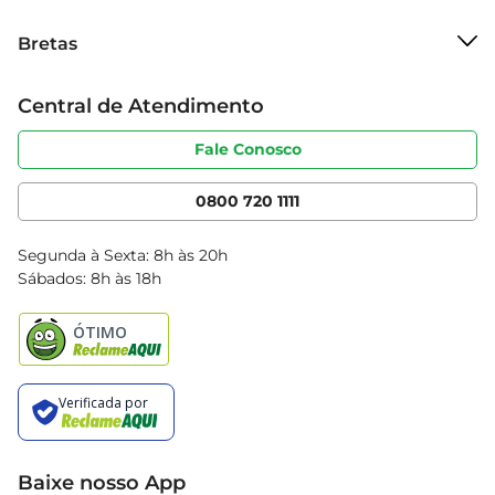
mais tempo.
Sobre o Bretas
Bretas
Grupo Cencosud
Trabalhe conosco
Cartão Bretas
Central de Atendimento
Sobre privacidade
Produtos Bretas
Portal do fornecedor
Código de ética
Fale Conosco
Nossas Lojas
Serviços
Cencosud Media
App Bretas
0800 720 1111
Clube Bretas
Blog Bretas
Segunda à Sexta: 8h às 20h
Black Friday
Sábados: 8h às 18h
Natal
Baixe nosso App