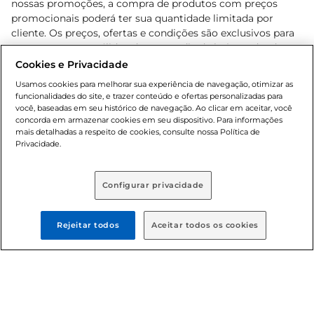
nossas promoções, a compra de produtos com preços
promocionais poderá ter sua quantidade limitada por
cliente. Os preços, ofertas e condições são exclusivos para
o e-commerce e válidos durante o dia de hoje, podendo
sofrer alterações sem prévia notificação. Proibida a venda
Cookies e Privacidade
de bebidas alcoólicas para menores de 18 anos, conforme
Usamos cookies para melhorar sua experiência de navegação, otimizar as
Lei n.º 8069/90, art. 81, inciso II (Estatuto da Criança e do
funcionalidades do site, e trazer conteúdo e ofertas personalizadas para
Adolescente). Preços e condições exclusivos para o
você, baseadas em seu histórico de navegação. Ao clicar em aceitar, você
concorda em armazenar cookies em seu dispositivo. Para informações
, podendo sofrer alterações sem aviso
www.bretas.com.br
mais detalhadas a respeito de cookies, consulte nossa Política de
prévio. O valor mínimo para as compras on-line é de R$
Privacidade.
80,00.
Configurar privacidade
© 2025 Copyright. Todos os direitos
reservados Bretas.
Rejeitar todos
Aceitar todos os cookies
Cencosud Brasil Comercial SA.CNPJ sob n°
39.346.861/0350-38 . Sediada na Av. das Nações Unidas,
12.995, 21º andar, CEP: 04.578-000, Bairro Brooklin Paulista,