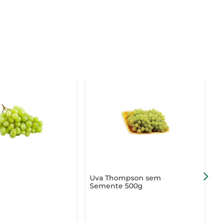
Uva Thompson sem
L
Semente 500g