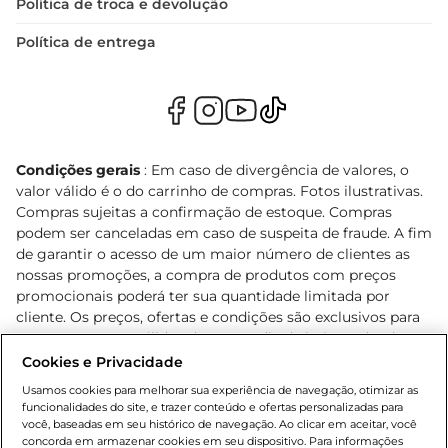
Política de troca e devolução
Política de entrega
Condições gerais
: Em caso de divergência de valores, o
valor válido é o do carrinho de compras. Fotos ilustrativas.
Compras sujeitas a confirmação de estoque. Compras
podem ser canceladas em caso de suspeita de fraude. A fim
de garantir o acesso de um maior número de clientes as
nossas promoções, a compra de produtos com preços
promocionais poderá ter sua quantidade limitada por
cliente. Os preços, ofertas e condições são exclusivos para
o e-commerce e válidos durante o dia de hoje, podendo
sofrer alterações sem prévia notificação. Proibida a venda
Cookies e Privacidade
de bebidas alcoólicas para menores de 18 anos, conforme
Usamos cookies para melhorar sua experiência de navegação, otimizar as
Lei n.º 8069/90, art. 81, inciso II (Estatuto da Criança e do
funcionalidades do site, e trazer conteúdo e ofertas personalizadas para
Adolescente). Preços e condições exclusivos para o
você, baseadas em seu histórico de navegação. Ao clicar em aceitar, você
concorda em armazenar cookies em seu dispositivo. Para informações
, podendo sofrer alterações sem aviso
www.bretas.com.br