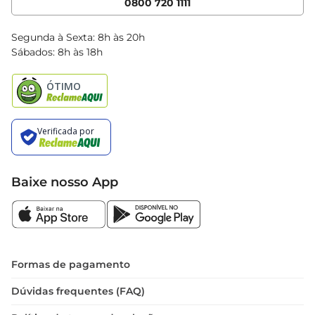
0800 720 1111
Clube Bretas
Blog Bretas
Segunda à Sexta: 8h às 20h
Black Friday
Sábados: 8h às 18h
Natal
Baixe nosso App
Formas de pagamento
Dúvidas frequentes (FAQ)