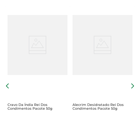
C
P
Cravo Da Índia Rei Dos
Alecrim Desidratado Rei Dos
Condimentos Pacote 50g
Condimentos Pacote 50g