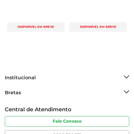
DISPONÍVEL EM BREVE
DISPONÍVEL EM BREVE
Institucional
Sobre o Bretas
Bretas
Grupo Cencosud
Trabalhe conosco
Cartão Bretas
Central de Atendimento
Sobre privacidade
Produtos Bretas
Portal do fornecedor
Código de ética
Fale Conosco
Nossas Lojas
Serviços
Cencosud Media
App Bretas