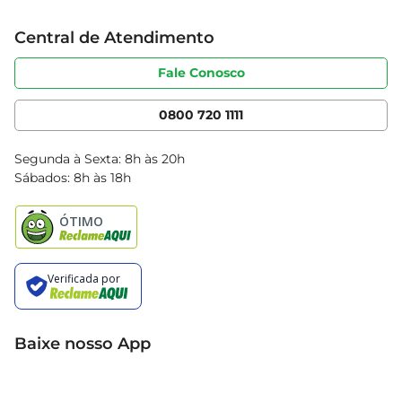
Trabalhe conosco
Cartão Bretas
Central de Atendimento
Sobre privacidade
Produtos Bretas
Portal do fornecedor
Código de ética
Fale Conosco
Nossas Lojas
Serviços
Cencosud Media
App Bretas
0800 720 1111
Clube Bretas
Blog Bretas
Segunda à Sexta: 8h às 20h
Black Friday
Sábados: 8h às 18h
Natal
Baixe nosso App