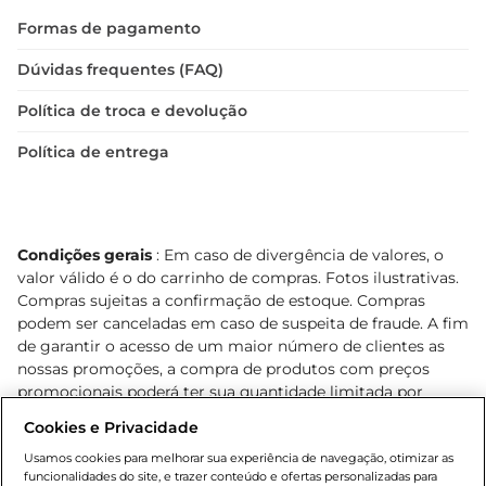
Formas de pagamento
Dúvidas frequentes (FAQ)
Política de troca e devolução
Política de entrega
Condições gerais
: Em caso de divergência de valores, o
valor válido é o do carrinho de compras. Fotos ilustrativas.
Compras sujeitas a confirmação de estoque. Compras
podem ser canceladas em caso de suspeita de fraude. A fim
de garantir o acesso de um maior número de clientes as
nossas promoções, a compra de produtos com preços
promocionais poderá ter sua quantidade limitada por
cliente. Os preços, ofertas e condições são exclusivos para
Cookies e Privacidade
o e-commerce e válidos durante o dia de hoje, podendo
sofrer alterações sem prévia notificação. Proibida a venda
Usamos cookies para melhorar sua experiência de navegação, otimizar as
funcionalidades do site, e trazer conteúdo e ofertas personalizadas para
de bebidas alcoólicas para menores de 18 anos, conforme