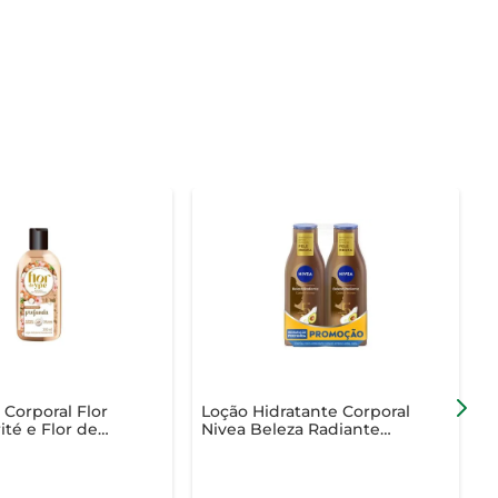
 Corporal Flor
Loção Hidratante Corporal
L
ité e Flor de
Nivea Beleza Radiante
F
 200ml
400ml com 2 Unidades