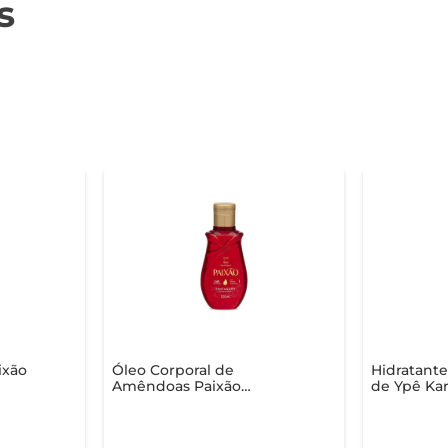
s
ixão
Óleo Corporal de
Hidratante
Amêndoas Paixão
de Ypê Kar
ica
Tentadora 100ml
Amêndoas