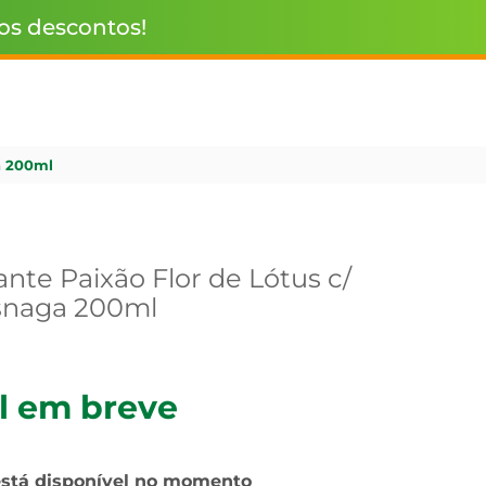
 os descontos!
a 200ml
nte Paixão Flor de Lótus c/
snaga 200ml
l em breve
está disponível no momento