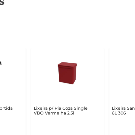
s
Sortida
Lixeira p/ Pia Coza Single
Lixeira San
s
VBO Vermelha 2.5l
6L 306