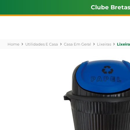
Clube Breta
Utilidades E Casa
Casa Em Geral
Lixeiras
Lixeir