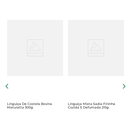
L
C
Linguiça De Costela Bovina
Linguiça Mista Sadia Fininha
Maturatta 300g
Cozida E Defumada 215g