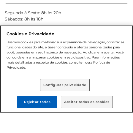
Clube Bretas
Blog Bretas
Segunda à Sexta: 8h às 20h
Black Friday
Sábados: 8h às 18h
Natal
Cookies e Privacidade
Usamos cookies para melhorar sua experiência de navegação, otimizar as
funcionalidades do site, e trazer conteúdo e ofertas personalizadas para
você, baseadas em seu histórico de navegação. Ao clicar em aceitar, você
concorda em armazenar cookies em seu dispositivo. Para informações
mais detalhadas a respeito de cookies, consulte nossa Política de
Privacidade.
Baixe nosso App
Configurar privacidade
Rejeitar todos
Aceitar todos os cookies
Formas de pagamento
Dúvidas frequentes (FAQ)
Política de troca e devolução