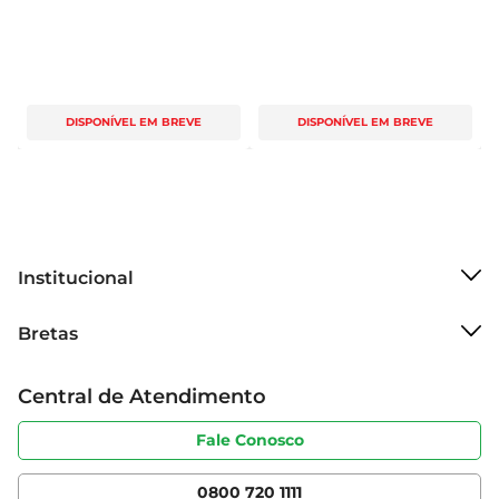
DISPONÍVEL EM BREVE
DISPONÍVEL EM BREVE
Institucional
Sobre o Bretas
Bretas
Grupo Cencosud
Trabalhe conosco
Cartão Bretas
Central de Atendimento
Sobre privacidade
Produtos Bretas
Portal do fornecedor
Código de ética
Fale Conosco
Nossas Lojas
Serviços
Cencosud Media
App Bretas
0800 720 1111