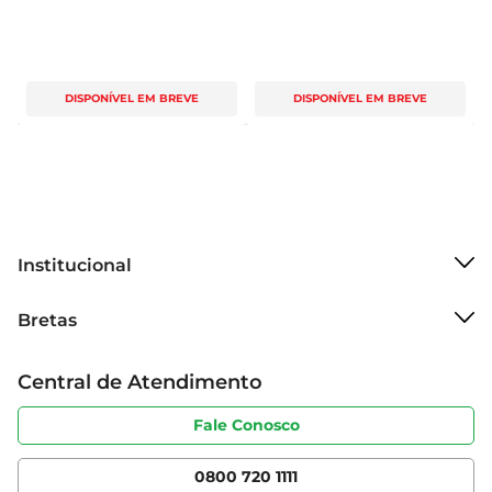
DISPONÍVEL EM BREVE
DISPONÍVEL EM BREVE
Institucional
Sobre o Bretas
Bretas
Grupo Cencosud
Trabalhe conosco
Cartão Bretas
Central de Atendimento
Sobre privacidade
Produtos Bretas
Portal do fornecedor
Código de ética
Fale Conosco
Nossas Lojas
Serviços
Cencosud Media
App Bretas
0800 720 1111