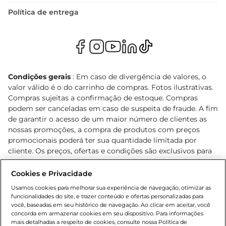
Política de entrega
Condições gerais
: Em caso de divergência de valores, o
valor válido é o do carrinho de compras. Fotos ilustrativas.
Compras sujeitas a confirmação de estoque. Compras
podem ser canceladas em caso de suspeita de fraude. A fim
de garantir o acesso de um maior número de clientes as
nossas promoções, a compra de produtos com preços
promocionais poderá ter sua quantidade limitada por
cliente. Os preços, ofertas e condições são exclusivos para
o e-commerce e válidos durante o dia de hoje, podendo
sofrer alterações sem prévia notificação. Proibida a venda
Cookies e Privacidade
de bebidas alcoólicas para menores de 18 anos, conforme
Usamos cookies para melhorar sua experiência de navegação, otimizar as
Lei n.º 8069/90, art. 81, inciso II (Estatuto da Criança e do
funcionalidades do site, e trazer conteúdo e ofertas personalizadas para
Adolescente). Preços e condições exclusivos para o
você, baseadas em seu histórico de navegação. Ao clicar em aceitar, você
concorda em armazenar cookies em seu dispositivo. Para informações
, podendo sofrer alterações sem aviso
www.bretas.com.br
mais detalhadas a respeito de cookies, consulte nossa Política de
prévio. O valor mínimo para as compras on-line é de R$