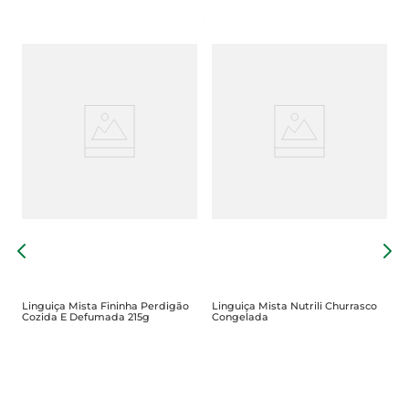
L
C
Linguiça Mista Fininha Perdigão
Linguiça Mista Nutrili Churrasco
Cozida E Defumada 215g
Congelada