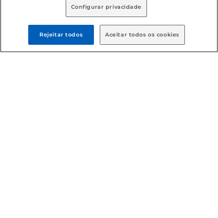
Configurar privacidade
Rejeitar todos
Aceitar todos os cookies
Formas de pagamento
Dúvidas frequentes (FAQ)
Política de troca e devolução
Política de entrega
Condições gerais
: Em caso de divergência de valores, o
valor válido é o do carrinho de compras. Fotos ilustrativas.
Compras sujeitas a confirmação de estoque. Compras
podem ser canceladas em caso de suspeita de fraude. A fim
de garantir o acesso de um maior número de clientes as
nossas promoções, a compra de produtos com preços