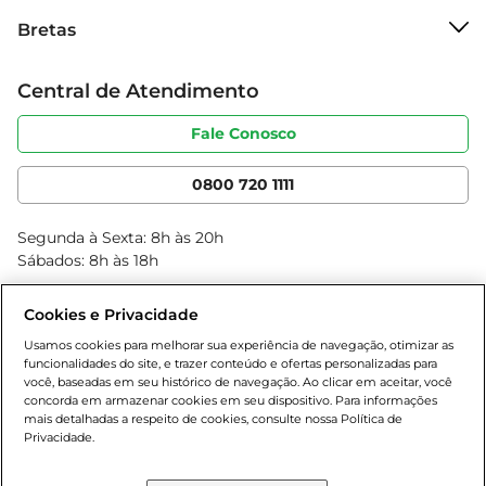
Sobre o Bretas
marca Perdigão oferece.
Bretas
Grupo Cencosud
Trabalhe conosco
Cartão Bretas
Central de Atendimento
Sobre privacidade
Produtos Bretas
Portal do fornecedor
Código de ética
Fale Conosco
Nossas Lojas
Serviços
Cencosud Media
App Bretas
0800 720 1111
Clube Bretas
Blog Bretas
Segunda à Sexta: 8h às 20h
Black Friday
Sábados: 8h às 18h
Natal
Cookies e Privacidade
Usamos cookies para melhorar sua experiência de navegação, otimizar as
funcionalidades do site, e trazer conteúdo e ofertas personalizadas para
você, baseadas em seu histórico de navegação. Ao clicar em aceitar, você
concorda em armazenar cookies em seu dispositivo. Para informações
mais detalhadas a respeito de cookies, consulte nossa Política de
Privacidade.
Baixe nosso App