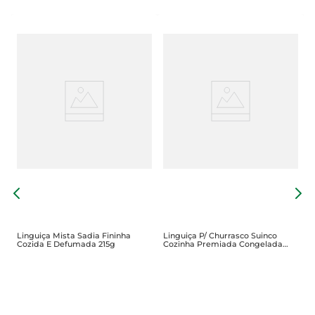
L
Linguiça Mista Sadia Fininha
Linguiça P/ Churrasco Suinco
Cozida E Defumada 215g
Cozinha Premiada Congelada
1Kg