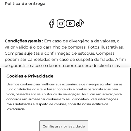
Política de entrega
Condições gerais
: Em caso de divergência de valores, o
valor válido é o do carrinho de compras. Fotos ilustrativas.
Compras sujeitas a confirmação de estoque. Compras
podem ser canceladas em caso de suspeita de fraude. A fim
de garantir o acesso de um maior número de clientes as
nossas promoções, a compra de produtos com preços
Cookies e Privacidade
promocionais poderá ter sua quantidade limitada por
cliente. Os preços, ofertas e condições são exclusivos para
Usamos cookies para melhorar sua experiência de navegação, otimizar as
funcionalidades do site, e trazer conteúdo e ofertas personalizadas para
o e-commerce e válidos durante o dia de hoje, podendo
você, baseadas em seu histórico de navegação. Ao clicar em aceitar, você
sofrer alterações sem prévia notificação. Proibida a venda
concorda em armazenar cookies em seu dispositivo. Para informações
de bebidas alcoólicas para menores de 18 anos, conforme
mais detalhadas a respeito de cookies, consulte nossa Política de
Lei n.º 8069/90, art. 81, inciso II (Estatuto da Criança e do
Privacidade.
Adolescente). Preços e condições exclusivos para o
, podendo sofrer alterações sem aviso
www.bretas.com.br
prévio. O valor mínimo para as compras on-line é de R$
Configurar privacidade