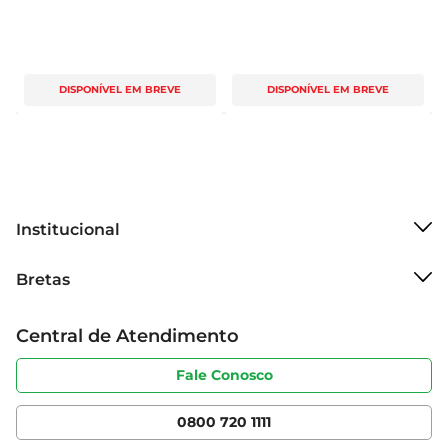
DISPONÍVEL EM BREVE
DISPONÍVEL EM BREVE
Institucional
Sobre o Bretas
Bretas
Grupo Cencosud
Trabalhe conosco
Cartão Bretas
Central de Atendimento
Sobre privacidade
Produtos Bretas
Portal do fornecedor
Código de ética
Fale Conosco
Nossas Lojas
Serviços
Cencosud Media
App Bretas
0800 720 1111
Clube Bretas