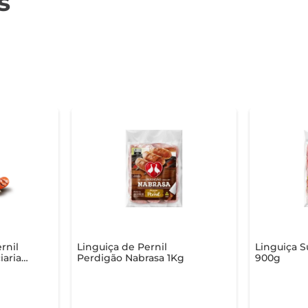
s
rnil
Linguiça de Pernil
Linguiça S
arias
Perdigão Nabrasa 1Kg
900g