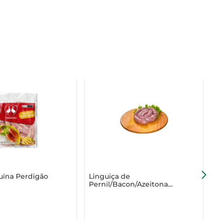
uína Perdigão
Linguiça de
L
Pernil/Bacon/Azeitona
d
Sabor de Minas