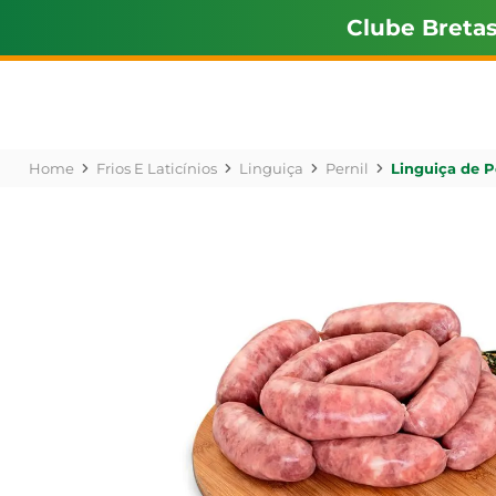
Clube Breta
Frios E Laticínios
Linguiça
Pernil
Linguiça de P