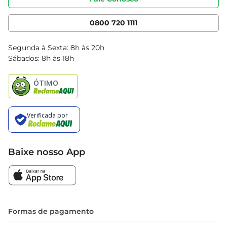
Nossas Lojas
Serviços
Cencosud Media
App Bretas
0800 720 1111
Clube Bretas
Blog Bretas
Segunda à Sexta: 8h às 20h
Black Friday
Sábados: 8h às 18h
Natal
Baixe nosso App
Formas de pagamento