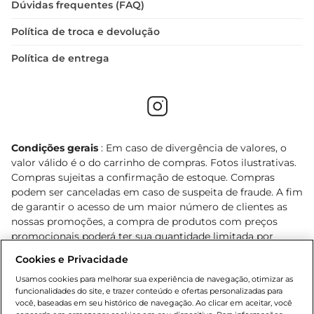
Dúvidas frequentes (FAQ)
Política de troca e devolução
Política de entrega
Condições gerais
: Em caso de divergência de valores, o
valor válido é o do carrinho de compras. Fotos ilustrativas.
Compras sujeitas a confirmação de estoque. Compras
podem ser canceladas em caso de suspeita de fraude. A fim
de garantir o acesso de um maior número de clientes as
nossas promoções, a compra de produtos com preços
promocionais poderá ter sua quantidade limitada por
cliente. Os preços, ofertas e condições são exclusivos para
Cookies e Privacidade
o e-commerce e válidos durante o dia de hoje, podendo
sofrer alterações sem prévia notificação. Proibida a venda
Usamos cookies para melhorar sua experiência de navegação, otimizar as
funcionalidades do site, e trazer conteúdo e ofertas personalizadas para
de bebidas alcoólicas para menores de 18 anos, conforme
você, baseadas em seu histórico de navegação. Ao clicar em aceitar, você
Lei n.º 8069/90, art. 81, inciso II (Estatuto da Criança e do