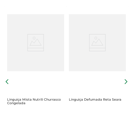
L
Linguiça Mista Nutrili Churrasco
Linguiça Defumada Reta Seara
Congelada