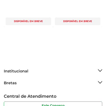
DISPONÍVEL EM BREVE
DISPONÍVEL EM BREVE
Institucional
Sobre o Bretas
Bretas
Grupo Cencosud
Trabalhe conosco
Cartão Bretas
Central de Atendimento
Sobre privacidade
Produtos Bretas
Portal do fornecedor
Código de ética
Fale Conosco