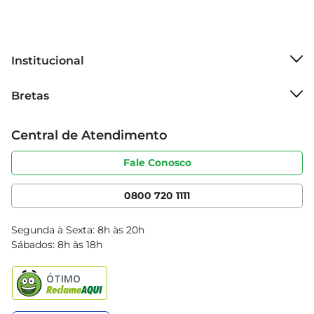
sem abrir mão da praticidade.
Institucional
Sobre o Bretas
Bretas
Grupo Cencosud
Trabalhe conosco
Cartão Bretas
Central de Atendimento
Sobre privacidade
Produtos Bretas
Portal do fornecedor
Código de ética
Fale Conosco
Nossas Lojas
Serviços
Cencosud Media
App Bretas
0800 720 1111
Clube Bretas
Blog Bretas
Segunda à Sexta: 8h às 20h
Black Friday
Sábados: 8h às 18h
Natal