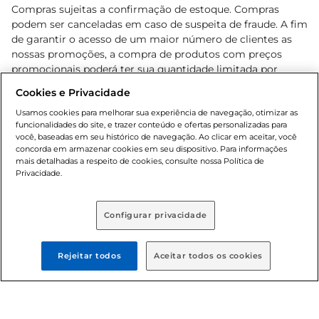
Compras sujeitas a confirmação de estoque. Compras
podem ser canceladas em caso de suspeita de fraude. A fim
de garantir o acesso de um maior número de clientes as
nossas promoções, a compra de produtos com preços
promocionais poderá ter sua quantidade limitada por
cliente. Os preços, ofertas e condições são exclusivos para
Cookies e Privacidade
o e-commerce e válidos durante o dia de hoje, podendo
sofrer alterações sem prévia notificação. Proibida a venda
Usamos cookies para melhorar sua experiência de navegação, otimizar as
funcionalidades do site, e trazer conteúdo e ofertas personalizadas para
de bebidas alcoólicas para menores de 18 anos, conforme
você, baseadas em seu histórico de navegação. Ao clicar em aceitar, você
Lei n.º 8069/90, art. 81, inciso II (Estatuto da Criança e do
concorda em armazenar cookies em seu dispositivo. Para informações
Adolescente). Preços e condições exclusivos para o
mais detalhadas a respeito de cookies, consulte nossa Política de
, podendo sofrer alterações sem aviso
Privacidade.
www.bretas.com.br
prévio. O valor mínimo para as compras on-line é de R$
80,00.
Configurar privacidade
© 2025 Copyright. Todos os direitos
reservados Bretas.
Rejeitar todos
Aceitar todos os cookies
Cencosud Brasil Comercial SA.CNPJ sob n°
39.346.861/0350-38 . Sediada na Av. das Nações Unidas,