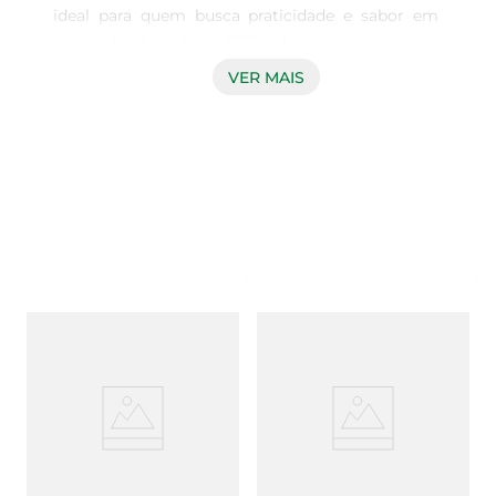
ideal para quem busca praticidade e sabor em 
suas refeições. Com 800g de puro sabor, essa 
linguiça congelada é perfeita para preparar pratos 
VER MAIS
variados, desde um simples churrasco até 
receitas mais elaboradas. Seu sabor autêntico e 
tempero especial garantem que cada refeição 
seja uma experiência deliciosa.

Qualidade e Sabor em Cada Mordida  

Produzida com ingredientes selecionados, a 
Linguiça FGO/Pequí traz a tradição e o sabor 
característico da culinária brasileira. O pequi, 
ingrediente marcante, confere um toque especial 
à receita, tornando-a única. Ao descongelar, você 
perceberá a suculência e a textura macia da 
linguiça, que se destaca em qualquer prato.

Versatilidade na Cozinha  

Essa linguiça é extremamente versátil e pode ser 