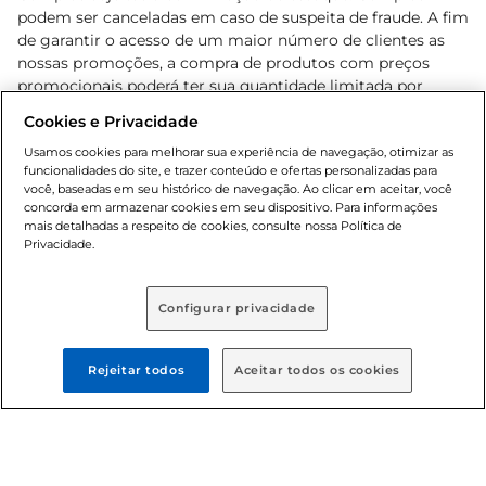
podem ser canceladas em caso de suspeita de fraude. A fim
de garantir o acesso de um maior número de clientes as
nossas promoções, a compra de produtos com preços
promocionais poderá ter sua quantidade limitada por
cliente. Os preços, ofertas e condições são exclusivos para
Cookies e Privacidade
o e-commerce e válidos durante o dia de hoje, podendo
sofrer alterações sem prévia notificação. Proibida a venda
Usamos cookies para melhorar sua experiência de navegação, otimizar as
funcionalidades do site, e trazer conteúdo e ofertas personalizadas para
de bebidas alcoólicas para menores de 18 anos, conforme
você, baseadas em seu histórico de navegação. Ao clicar em aceitar, você
Lei n.º 8069/90, art. 81, inciso II (Estatuto da Criança e do
concorda em armazenar cookies em seu dispositivo. Para informações
Adolescente). Preços e condições exclusivos para o
mais detalhadas a respeito de cookies, consulte nossa Política de
, podendo sofrer alterações sem aviso
Privacidade.
www.bretas.com.br
prévio. O valor mínimo para as compras on-line é de R$
80,00.
Configurar privacidade
© 2025 Copyright. Todos os direitos
reservados Bretas.
Rejeitar todos
Aceitar todos os cookies
Cencosud Brasil Comercial SA.CNPJ sob n°
39.346.861/0350-38 . Sediada na Av. das Nações Unidas,