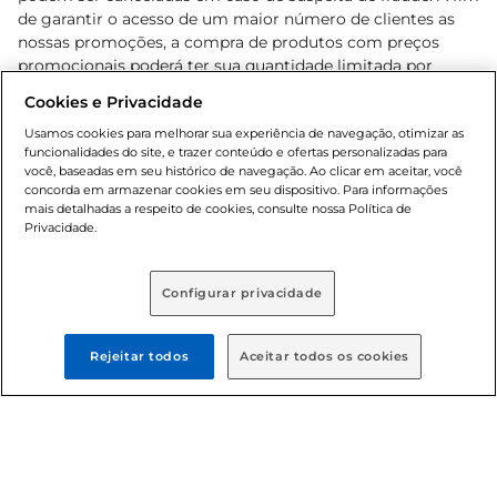
de garantir o acesso de um maior número de clientes as
nossas promoções, a compra de produtos com preços
promocionais poderá ter sua quantidade limitada por
cliente. Os preços, ofertas e condições são exclusivos para
Cookies e Privacidade
o e-commerce e válidos durante o dia de hoje, podendo
sofrer alterações sem prévia notificação. Proibida a venda
Usamos cookies para melhorar sua experiência de navegação, otimizar as
funcionalidades do site, e trazer conteúdo e ofertas personalizadas para
de bebidas alcoólicas para menores de 18 anos, conforme
você, baseadas em seu histórico de navegação. Ao clicar em aceitar, você
Lei n.º 8069/90, art. 81, inciso II (Estatuto da Criança e do
concorda em armazenar cookies em seu dispositivo. Para informações
Adolescente). Preços e condições exclusivos para o
mais detalhadas a respeito de cookies, consulte nossa Política de
, podendo sofrer alterações sem aviso
Privacidade.
www.bretas.com.br
prévio. O valor mínimo para as compras on-line é de R$
80,00.
Configurar privacidade
© 2025 Copyright. Todos os direitos
reservados Bretas.
Rejeitar todos
Aceitar todos os cookies
Cencosud Brasil Comercial SA.CNPJ sob n°
39.346.861/0350-38 . Sediada na Av. das Nações Unidas,
12.995, 21º andar, CEP: 04.578-000, Bairro Brooklin Paulista,