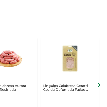
alabresa Aurora
Linguiça Calabresa Ceratti
L
Resfriada
Cozida Defumada Fatiada
T
100g