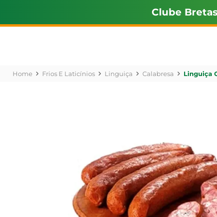
Clube Breta
Frios E Laticínios
Linguiça
Calabresa
Linguiça 