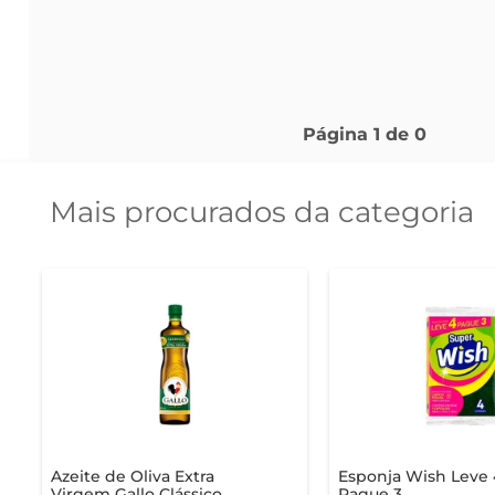
Página
1
de
0
Mais procurados da categoria
Azeite de Oliva Extra
Esponja Wish Leve 
Virgem Gallo Clássico
Pague 3