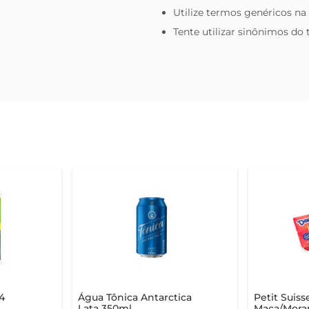
Utilize termos genéricos na
Tente utilizar sinônimos do
4
Água Tônica Antarctica
Petit Suis
Lata 350ml
Maça/Mora