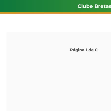
Clube Breta
Página
1
de
0