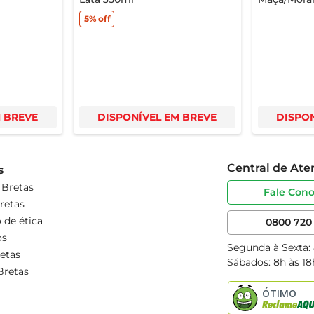
5%
off
M BREVE
DISPONÍVEL EM BREVE
DISPON
Central de At
s
 Bretas
Fale Con
retas
 de ética
0800 720 
os
Segunda à Sexta:
etas
Sábados: 8h às 18
Bretas