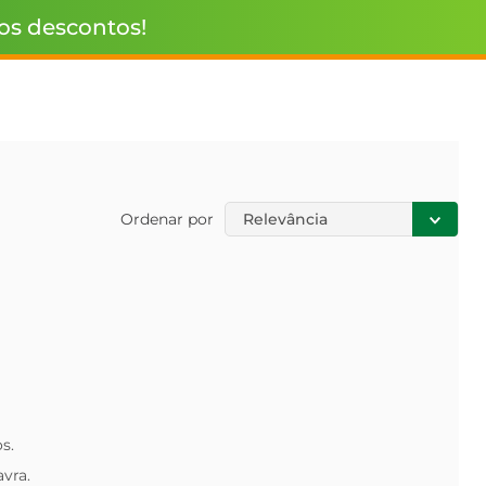
 os descontos!
Ordenar por
Relevância
s.
avra.