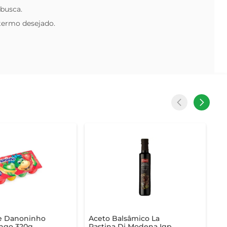
 busca.
 termo desejado.
se Danoninho
Aceto Balsâmico La
ngo 320g
Pastina Di Modena Igp