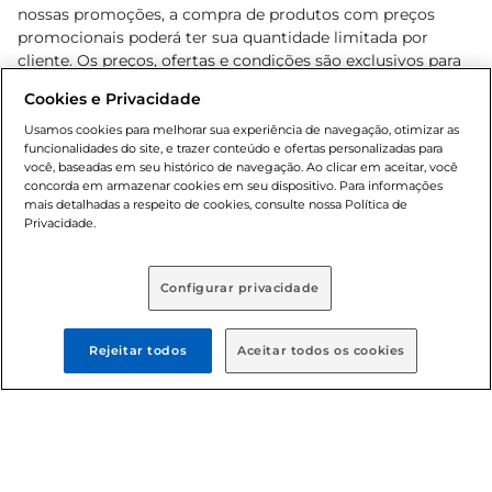
nossas promoções, a compra de produtos com preços
promocionais poderá ter sua quantidade limitada por
cliente. Os preços, ofertas e condições são exclusivos para
o e-commerce e válidos durante o dia de hoje, podendo
Cookies e Privacidade
sofrer alterações sem prévia notificação. Proibida a venda
de bebidas alcoólicas para menores de 18 anos, conforme
Usamos cookies para melhorar sua experiência de navegação, otimizar as
funcionalidades do site, e trazer conteúdo e ofertas personalizadas para
Lei n.º 8069/90, art. 81, inciso II (Estatuto da Criança e do
você, baseadas em seu histórico de navegação. Ao clicar em aceitar, você
Adolescente). Preços e condições exclusivos para o
concorda em armazenar cookies em seu dispositivo. Para informações
, podendo sofrer alterações sem aviso
www.bretas.com.br
mais detalhadas a respeito de cookies, consulte nossa Política de
prévio. O valor mínimo para as compras on-line é de R$
Privacidade.
80,00.
Configurar privacidade
© 2025 Copyright. Todos os direitos
Rejeitar todos
Aceitar todos os cookies
reservados Bretas.
Cencosud Brasil Comercial SA.CNPJ sob n°
39.346.861/0350-38 . Sediada na Av. das Nações Unidas,