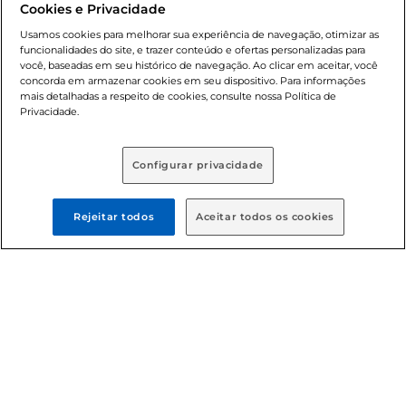
Cookies e Privacidade
nossas promoções, a compra de produtos com preços
promocionais poderá ter sua quantidade limitada por
Usamos cookies para melhorar sua experiência de navegação, otimizar as
cliente. Os preços, ofertas e condições são exclusivos para
funcionalidades do site, e trazer conteúdo e ofertas personalizadas para
você, baseadas em seu histórico de navegação. Ao clicar em aceitar, você
o e-commerce e válidos durante o dia de hoje, podendo
concorda em armazenar cookies em seu dispositivo. Para informações
sofrer alterações sem prévia notificação. Proibida a venda
mais detalhadas a respeito de cookies, consulte nossa Política de
de bebidas alcoólicas para menores de 18 anos, conforme
Privacidade.
Lei n.º 8069/90, art. 81, inciso II (Estatuto da Criança e do
Adolescente). Preços e condições exclusivos para o
, podendo sofrer alterações sem aviso
www.bretas.com.br
Configurar privacidade
prévio. O valor mínimo para as compras on-line é de R$
80,00.
Rejeitar todos
Aceitar todos os cookies
© 2025 Copyright. Todos os direitos
reservados Bretas.
Cencosud Brasil Comercial SA.CNPJ sob n°
39.346.861/0350-38 . Sediada na Av. das Nações Unidas,