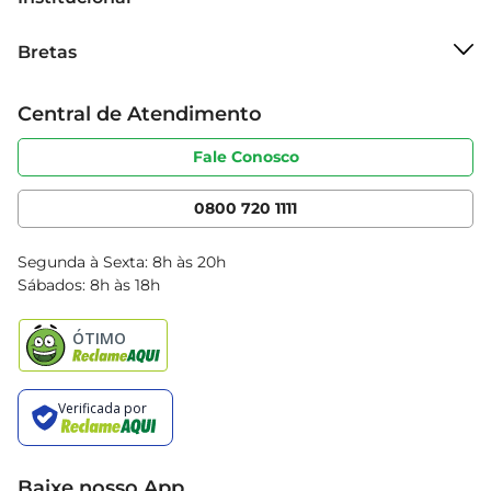
delicadas.
Sobre o Bretas
Bretas
Grupo Cencosud
Trabalhe conosco
Cartão Bretas
Central de Atendimento
Sobre privacidade
Produtos Bretas
Portal do fornecedor
Código de ética
Fale Conosco
Nossas Lojas
Serviços
Cencosud Media
App Bretas
0800 720 1111
Clube Bretas
Blog Bretas
Segunda à Sexta: 8h às 20h
Black Friday
Sábados: 8h às 18h
Natal
Baixe nosso App