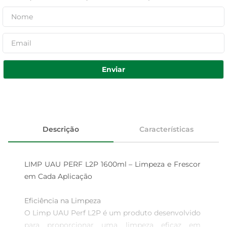
Enviar
Descrição
Características
LIMP UAU PERF L2P 1600ml – Limpeza e Frescor 
em Cada Aplicação

Eficiência na Limpeza

O Limp UAU Perf L2P é um produto desenvolvido 
para proporcionar uma limpeza eficaz em 