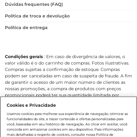
Dúvidas frequentes (FAQ)
Política de troca e devolução
Política de entrega
Condições gerais
: Em caso de divergência de valores, o
valor válido é o do carrinho de compras. Fotos ilustrativas.
Compras sujeitas a confirmação de estoque. Compras
podem ser canceladas em caso de suspeita de fraude. A fim
de garantir o acesso de um maior número de clientes as
nossas promoções, a compra de produtos com preços
promocionais poderá ter sua quantidade limitada por
cliente. Os preços, ofertas e condições são exclusivos para
Cookies e Privacidade
o e-commerce e válidos durante o dia de hoje, podendo
sofrer alterações sem prévia notificação. Proibida a venda
Usamos cookies para melhorar sua experiência de navegação, otimizar as
funcionalidades do site, e trazer conteúdo e ofertas personalizadas para
de bebidas alcoólicas para menores de 18 anos, conforme
você, baseadas em seu histórico de navegação. Ao clicar em aceitar, você
Lei n.º 8069/90, art. 81, inciso II (Estatuto da Criança e do
concorda em armazenar cookies em seu dispositivo. Para informações
Adolescente). Preços e condições exclusivos para o
mais detalhadas a respeito de cookies, consulte nossa Política de