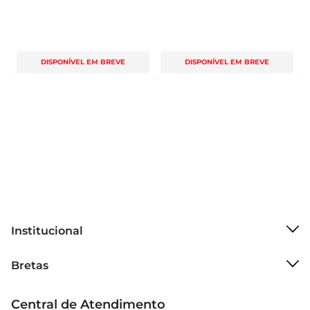
DISPONÍVEL EM BREVE
DISPONÍVEL EM BREVE
Institucional
Sobre o Bretas
Bretas
Grupo Cencosud
Trabalhe conosco
Cartão Bretas
Central de Atendimento
Sobre privacidade
Produtos Bretas