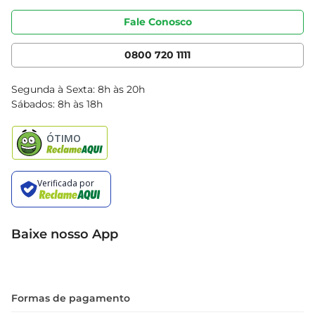
Portal do fornecedor
Código de ética
Fale Conosco
Nossas Lojas
Serviços
Cencosud Media
App Bretas
0800 720 1111
Clube Bretas
Blog Bretas
Segunda à Sexta: 8h às 20h
Black Friday
Sábados: 8h às 18h
Natal
Baixe nosso App
Formas de pagamento