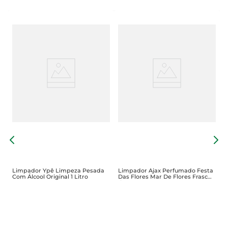
L
M
Limpador Ypê Limpeza Pesada
Limpador Ajax Perfumado Festa
Com Álcool Original 1 Litro
Das Flores Mar De Flores Frasco
1l