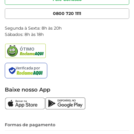
Nossas Lojas
Serviços
Cencosud Media
App Bretas
0800 720 1111
Clube Bretas
Blog Bretas
Segunda à Sexta: 8h às 20h
Black Friday
Sábados: 8h às 18h
Natal
Baixe nosso App
Formas de pagamento