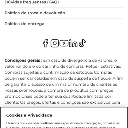
Dúvidas frequentes (FAQ)
Política de troca e devolução
Política de entrega
Condições gerais
: Em caso de divergência de valores, o
valor válido é o do carrinho de compras. Fotos ilustrativas.
Compras sujeitas a confirmação de estoque. Compras
podem ser canceladas em caso de suspeita de fraude. A fim
de garantir o acesso de um maior número de clientes as
nossas promoções, a compra de produtos com preços
promocionais poderá ter sua quantidade limitada por
cliente. Os preços, ofertas e condições são exclusivos para
o e-commerce e válidos durante o dia de hoje, podendo
sofrer alterações sem prévia notificação. Proibida a venda
Cookies e Privacidade
de bebidas alcoólicas para menores de 18 anos, conforme
Usamos cookies para melhorar sua experiência de navegação, otimizar as
Lei n.º 8069/90, art. 81, inciso II (Estatuto da Criança e do