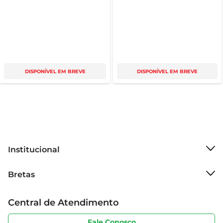
DISPONÍVEL EM BREVE
DISPONÍVEL EM BREVE
Institucional
Sobre o Bretas
Bretas
Grupo Cencosud
Trabalhe conosco
Cartão Bretas
Central de Atendimento
Sobre privacidade
Produtos Bretas
Portal do fornecedor
Código de ética
Fale Conosco