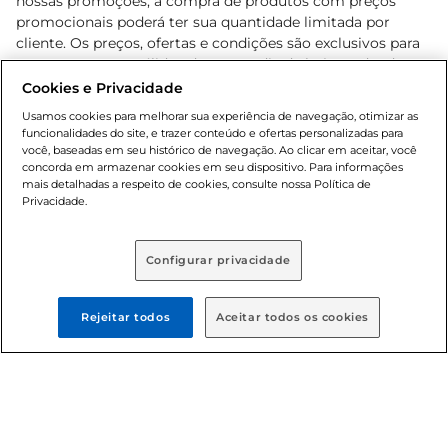
nossas promoções, a compra de produtos com preços
promocionais poderá ter sua quantidade limitada por
cliente. Os preços, ofertas e condições são exclusivos para
o e-commerce e válidos durante o dia de hoje, podendo
sofrer alterações sem prévia notificação. Proibida a venda
Cookies e Privacidade
de bebidas alcoólicas para menores de 18 anos, conforme
Usamos cookies para melhorar sua experiência de navegação, otimizar as
Lei n.º 8069/90, art. 81, inciso II (Estatuto da Criança e do
funcionalidades do site, e trazer conteúdo e ofertas personalizadas para
Adolescente). Preços e condições exclusivos para o
você, baseadas em seu histórico de navegação. Ao clicar em aceitar, você
concorda em armazenar cookies em seu dispositivo. Para informações
, podendo sofrer alterações sem aviso
www.bretas.com.br
mais detalhadas a respeito de cookies, consulte nossa Política de
prévio. O valor mínimo para as compras on-line é de R$
Privacidade.
80,00.
Configurar privacidade
© 2025 Copyright. Todos os direitos
reservados Bretas.
Rejeitar todos
Aceitar todos os cookies
Cencosud Brasil Comercial SA.CNPJ sob n°
39.346.861/0350-38 . Sediada na Av. das Nações Unidas,
12.995, 21º andar, CEP: 04.578-000, Bairro Brooklin Paulista,